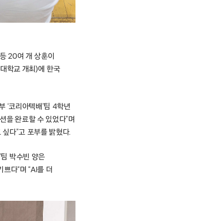
 20여 개 상훈이
술대학교 개최)에 한국
 ‘코리아텍배’팀 4학년
션을 완료할 수 있었다”며
 싶다”고 포부를 밝혔다.
팀 박수빈 양은
다“며 “AI를 더