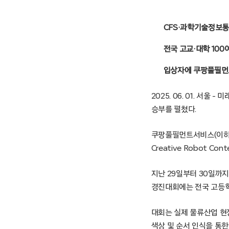
CFS·과학기술정보통
전국 고교·대학 10
입상자에 쿠팡풀필먼트
2025. 06. 01. 
승부를 펼쳤다.
쿠팡풀필먼트서비스(이하 C
Creative Robot 
지난 29일부터 30일까
경진대회에는 전국 고등학교
대회는 실제 물류산업 현장
색상 및 순서 인식을 통한