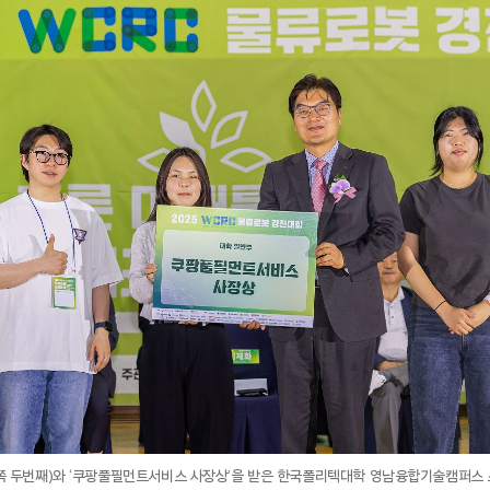
른쪽 두번째)와 ‘쿠팡풀필먼트서비스 사장상’을 받은 한국폴리텍대학 영남융합기술캠퍼스 