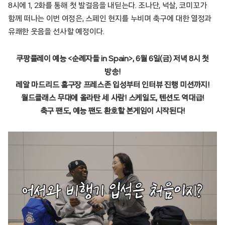
8시에 1, 2화를 통해 첫 발걸음을 내딛는다. 조나단, 넉살, 코미꼬가
함께 떠나는 이번 여정은, 스페인 현지를 누비며 축구에 대한 열정과
유쾌한 웃음을 선사할 예정이다.
쿠팡플레이 예능 <순례자들 in Spain>, 6월 6일(금) 저녁 8시 첫
방송!
레알 마드리드 홈구장 프레스존 입성부터 인터뷰 진행 미션까지!
월드클래스 무대에 올라탄 세 사람! 스케일도, 텐션도 역대급!
축구 팬도, 예능 팬도 환호할 본게임이 시작된다!