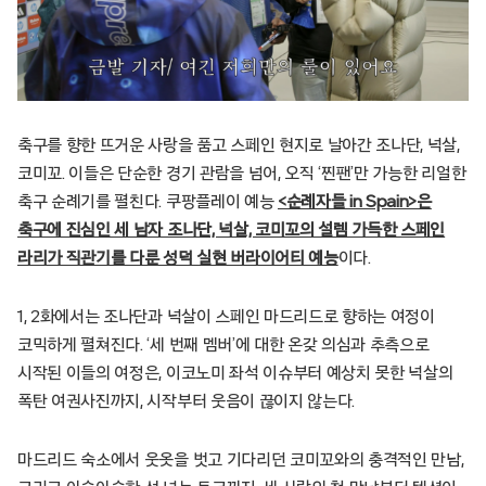
축구를 향한 뜨거운 사랑을 품고 스페인 현지로 날아간 조나단, 넉살,
코미꼬. 이들은 단순한 경기 관람을 넘어, 오직 ‘찐팬’만 가능한 리얼한
축구 순례기를 펼친다. 쿠팡플레이 예능
<순례자들 in Spain>은
축구에 진심인 세 남자 조나단, 넉살, 코미꼬의 설렘 가득한 스페인
라리가 직관기를 다룬 성덕 실현 버라이어티 예능
이다.
1, 2화에서는 조나단과 넉살이 스페인 마드리드로 향하는 여정이
코믹하게 펼쳐진다. ‘세 번째 멤버’에 대한 온갖 의심과 추측으로
시작된 이들의 여정은, 이코노미 좌석 이슈부터 예상치 못한 넉살의
폭탄 여권사진까지, 시작부터 웃음이 끊이지 않는다.
마드리드 숙소에서 웃옷을 벗고 기다리던 코미꼬와의 충격적인 만남,