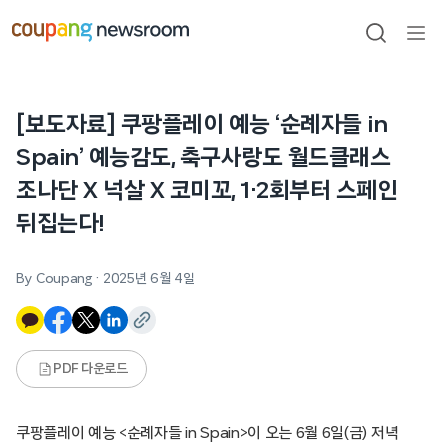
본문으로
건너뛰기
검색
메뉴
열기
[보도자료] 쿠팡플레이 예능 ‘순례자들 in
Spain’ 예능감도, 축구사랑도 월드클래스
조나단 X 넉살 X 코미꼬, 1·2회부터 스페인
뒤집는다!
By Coupang
·
2025년 6월 4일
PDF 다운로드
쿠팡플레이 예능 <순례자들 in Spain>이 오는 6월 6일(금) 저녁