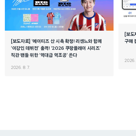
[보도
[보도자료] ‘에이티즈 산 시축 확정! 리센느와 함께
구매 
‘이강인 데뷔전’ 출격! ‘2026 쿠팡플레이 시리즈’
직관 팬들 위한 ‘역대급 역조공’ 쏜다
2026. 
2026. 8. 7.