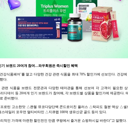
인기 브랜드 20여개 참여…와우회원은 즉시할인 혜택
15일까지 ‘건강식품페어’를 열고 다양한 건강 관련 식품을 최대 70% 할인가에 선보인다. 건
했다.
강 관련 식품을 브랜드 전문관과 다양한 테마관을 통해 선보여 각 고객이 필요한 상
데이 등 20여개 인기 브랜드가 참여해, 각 브랜드별 상품을 할인가에 제공한다. 테
태로 준비했다.
프로틴 고소한맛 △콴첼 뮤코다당단백 콘드로이친 플러스 △락피도 철분 액상 △셀
스데일리 포우먼 멀티비타민 △지큐랩 100억 생유산균 골드 등이 있다.
합리적인 가격에 마련한 할인전인 만큼 쿠팡에서 즐거운 쇼핑하시길 바란다”고 말했다.