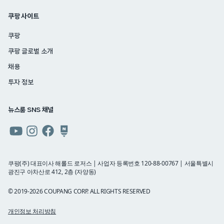
쿠팡 사이트
쿠팡
쿠팡 글로벌 소개
채용
투자 정보
뉴스룸 SNS 채널
쿠팡
쿠팡
쿠팡
쿠팡
뉴스룸
뉴스룸
뉴스룸
뉴스룸
유튜브
인스타그램
페이스북
네이버
쿠팡(주) 대표이사 해롤드 로저스 | 사업자 등록번호 120-88-00767 | 서울특별시
광진구 아차산로 412, 2층 (자양동)
블로그
© 2019-2026 COUPANG CORP. ALL RIGHTS RESERVED
개인정보 처리방침