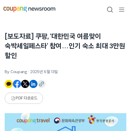
본문으로
건너뛰기
검색
메뉴
열기
[보도자료] 쿠팡, ‘대한민국 여름맞이
숙박세일페스타’ 참여…인기 숙소 최대 3만원
할인
By Coupang
·
2025년 6월 13일
PDF 다운로드