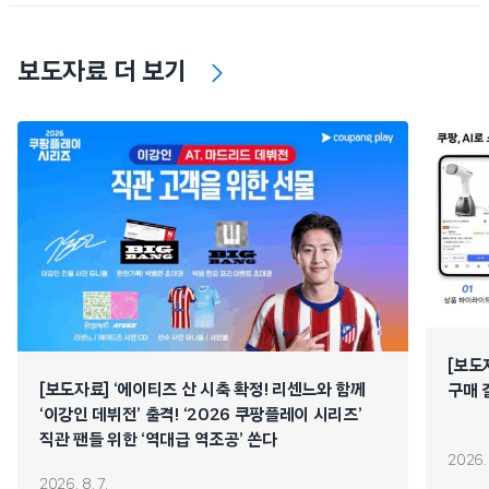
보도자료 더 보기
[보도
[보도자료] ‘에이티즈 산 시축 확정! 리센느와 함께
구매 
‘이강인 데뷔전’ 출격! ‘2026 쿠팡플레이 시리즈’
직관 팬들 위한 ‘역대급 역조공’ 쏜다
2026. 
2026. 8. 7.