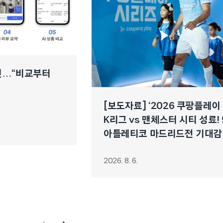
개선…“비교부터
[보도자료] ‘2026 쿠팡플레이
K리그 vs 맨체스터 시티 성료! 
아틀레티코 마드리드전 기대감
2026. 8. 6.