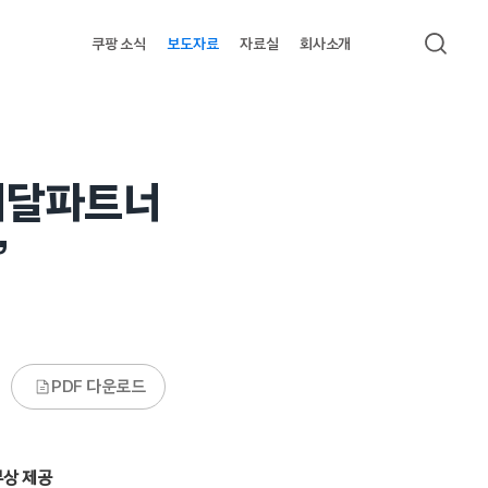
쿠팡 소식
보도자료
자료실
회사소개
검색
배달파트너
”
PDF 다운로드
상 제공