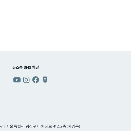
뉴스룸 SNS 채널
쿠팡
쿠팡
쿠팡
쿠팡
뉴스룸
뉴스룸
뉴스룸
뉴스룸
유튜브
인스타그램
페이스북
네이버
블로그
7 | 서울특별시 광진구 아차산로 412, 2층 (자양동)