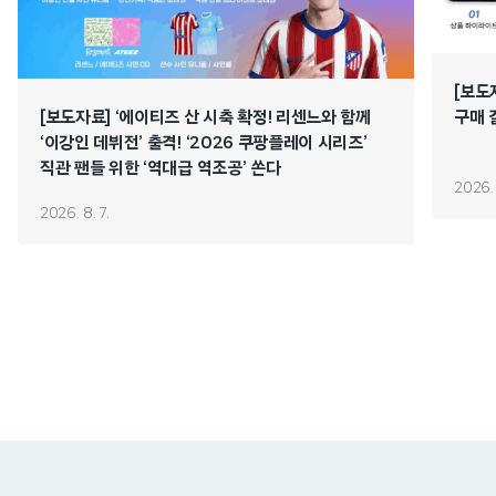
[보도
[보도자료] ‘에이티즈 산 시축 확정! 리센느와 함께
구매 
‘이강인 데뷔전’ 출격! ‘2026 쿠팡플레이 시리즈’
직관 팬들 위한 ‘역대급 역조공’ 쏜다
2026. 
2026. 8. 7.
쿠팡