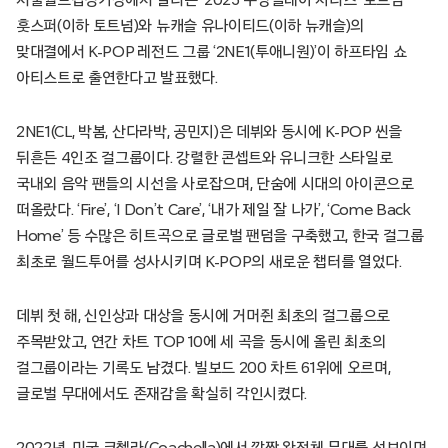
훗스퍼(이하 토트넘)와 뉴캐슬 유나이티드(이하 뉴캐슬)의
맞대결에서 K-POP 레전드 그룹 ‘2NE1(투애니원)’이 하프타임 쇼
아티스트로 출연한다고 발표했다.
2NE1(CL, 박봄, 산다라박, 공민지)은 데뷔와 동시에 K-POP 씬을
뒤흔든 4인조 걸그룹이다. 강렬한 콘셉트와 유니크한 스타일로
국내외 음악 팬들의 시선을 사로잡으며, 단숨에 시대의 아이콘으로
떠올랐다. ‘Fire’, ‘I Don’t Care’, ‘내가 제일 잘 나가’, ‘Come Back
Home’ 등 수많은 히트곡으로 글로벌 팬덤을 구축했고, 한국 걸그룹
최초로 월드투어를 성사시키며 K-POP의 새로운 챕터를 열었다.
데뷔 첫 해, 신인상과 대상을 동시에 거머쥔 최초의 걸그룹으로
주목받았고, 연간 차트 TOP 10에 세 곡을 동시에 올린 최초의
걸그룹이라는 기록도 남겼다. 빌보드 200 차트 61위에 오르며,
글로벌 무대에서도 존재감을 확실히 각인시켰다.
2022년, 미국 코첼라(Coachella)에서 깜짝 완전체 무대를 선보이며