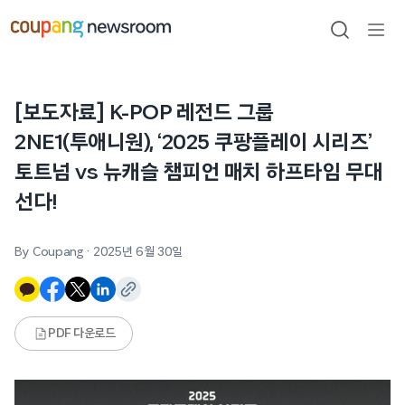
본문으로
건너뛰기
검색
메뉴
열기
[보도자료] K-POP 레전드 그룹
2NE1(투애니원), ‘2025 쿠팡플레이 시리즈’
토트넘 vs 뉴캐슬 챔피언 매치 하프타임 무대
선다!
By Coupang
·
2025년 6월 30일
PDF 다운로드