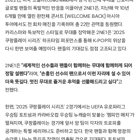
글로벌 팬들의 폭발적인 반응을 이끌어낸 2NE1은, 지난해 약 10년
6개월 만에 열린 완전체 콘서트 [WELCOME BACK] 아시아
투어에서도 전 회차 매진을 기록하며 총 22만 관객을 동원했다.
카리스마와 독보적인 스타일로 무대를 장악해온 2NE1은 ‘2025
쿠팡플레이 시리즈’ 하프타임 퍼포먼스를 통해 K-POP의 위상을
다시 한번 보여줄 예정이다. 팬들의 기대감도 점점 고조되고 있다.
2NE1은
“세계적인 선수들과 팬들이 함께하는 무대에 함께하게 되어
정말 설렌다”
라며,
“손흥민 선수의 팬으로서 이런 자리에 설 수 있어
더욱 뜻깊다. 멋진 무대로 즐거운 추억을 선물해드리고 싶다”
고
전했다.
한편, ‘2025 쿠팡플레이 시리즈’ 2경기에서는 UEFA 유로파리그
우승팀 토트넘과 카라바오컵 우승팀 뉴캐슬이 맞붙는 ‘챔피언 매치’가
펼쳐지며, 쿠팡플레이는 경기에 앞서 양 팀이 각자의 트로피를
공개하는 특별 세리머니도 준비하고 있다. 한국 팬들과 함께 영광의
순간을 나누는 뜻깊은 장면이 연출될 것으로 기대된다. 토트넘과