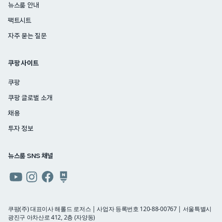
뉴스룸 안내
팩트시트
자주 묻는 질문
쿠팡 사이트
쿠팡
쿠팡 글로벌 소개
채용
투자 정보
뉴스룸 SNS 채널
쿠팡
쿠팡
쿠팡
쿠팡
뉴스룸
뉴스룸
뉴스룸
뉴스룸
유튜브
인스타그램
페이스북
네이버
쿠팡(주) 대표이사 해롤드 로저스 | 사업자 등록번호 120-88-00767 | 서울특별시
광진구 아차산로 412, 2층 (자양동)
블로그