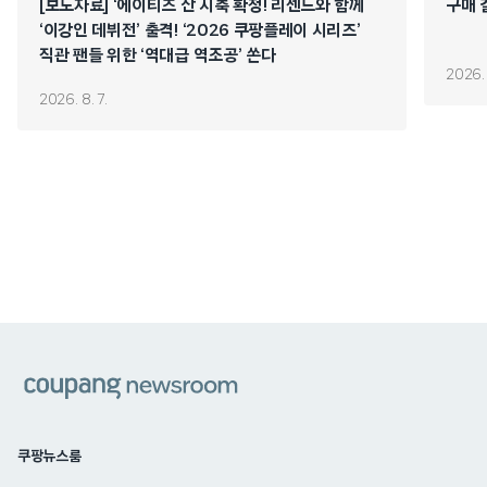
[보도자료] ‘에이티즈 산 시축 확정! 리센느와 함께
구매 
‘이강인 데뷔전’ 출격! ‘2026 쿠팡플레이 시리즈’
직관 팬들 위한 ‘역대급 역조공’ 쏜다
2026. 
2026. 8. 7.
쿠팡
쿠팡뉴스룸