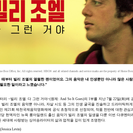
Box Office, Inc. All rights reserved. HBO® and all related channels and service marks are the property of Home Box 
버를 봤을 때부터 빌리 조엘의 열렬한 팬이었어요. 그의 음악은 내 인생뿐만 아니라 많은 
 필요한 일이라고 느꼈습니다.”
<빌리 조엘: 다 그런 거야>(원제: And So It Goes)의 1부를 지난 7월 22일(
 빌리 조엘의 음악뿐 아니라, 자살 시도 등 그의 인생 굴곡을 진솔하고 드라마틱하
인 제21회 제천국제음악영화제에 공식 초청작으로 선정되며, 작품 전반에 대한 관심과
당 헌액자인 뉴욕 롱아일랜드 출신 음악가 빌리 조엘의 일생을 다룬 이번 다큐멘터리
든 세대에 사랑받는 싱어송라이터의 삶과 업적을 깊이 있게 조명한다.
sica Levin)