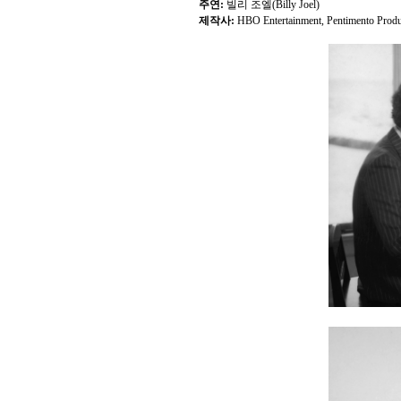
주연:
빌리 조엘(Billy Joel)
제작사:
HBO Entertainment, Pentimento Produc