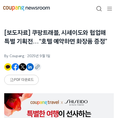
본문으로
건너뛰기
검색
메뉴
열기
[보도자료] 쿠팡트래블, 시세이도와 협업해
특별 기획전…“호텔 예약하면 화장품 증정”
By Coupang
·
2025년 9월 1일
PDF 다운로드