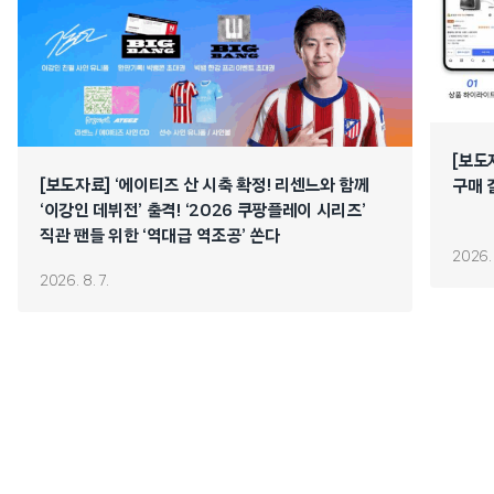
[보도
[보도자료] ‘에이티즈 산 시축 확정! 리센느와 함께
구매 
‘이강인 데뷔전’ 출격! ‘2026 쿠팡플레이 시리즈’
직관 팬들 위한 ‘역대급 역조공’ 쏜다
2026. 
2026. 8. 7.