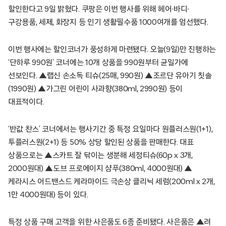
할인한다고 9일 밝혔다. 쿠팡은 이번 행사를 위해 헤어∙바디∙
구강용품, 세제, 화장지 등 인기 생활필수품 1000여개를 엄선했다.
이번 행사에는 할인코너가 풍성하게 마련됐다. 오늘(9일)만 진행하는
‘단하루 990원’ 코너에는 10개 상품을 990원부터 균일가에
선보인다. ▲랩신 손소독 티슈(25매, 990원) ▲조르단 유아기 칫솔
(1990원) ▲가그린 어린이 사과향(380ml, 2990원) 등이
대표적이다.
‘반값 찬스’ 코너에서는 행사기간 중 특정 요일마다 원플러스원(1+1),
투플러스원(2+1) 등 50% 상당 할인된 상품을 판매한다. 대표
상품으로는 ▲스카트 잘 닦이는 생분해 세정티슈(60p x 3개,
2000원대) ▲도브 프로에이지 샴푸(380ml, 4000원대) ▲
케라시스 어드밴스드 케라마이드 극손상 클리닉 세럼(200ml x 2개,
1만 4000원대) 등이 있다.
특정 상품 구매 고객을 위한 사은품도 6종 준비됐다. 사은품은 ▲려