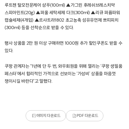
루트젠 탈모전문케어 샴푸(100ml) ▲가그린 후레쉬브레스치약
스피아민트(20g) ▲퍼울 세탁세제 다크(300ml) ▲리큐 퍼퓸파워
캡슐세제(4개입) ▲르샤트라1802 초고농축 섬유유연제 쁘띠피치
(300ml) 등을 선착순으로 받을 수 있다.
행사 상품을 2만 원 이상 구매하면 1000원 추가 할인쿠폰도 받을 수
있다.
쿠팡 관계자는 “1년에 단 두 번, 와우회원을 위해 열리는 ‘쿠팡 생필품
페스타’에서 합리적인 가격으로 선보이는 ‘가성비’ 상품을 마음껏
쟁이시길 바란다”고 말했다.
이미지 다운로드
PDF 다운로드