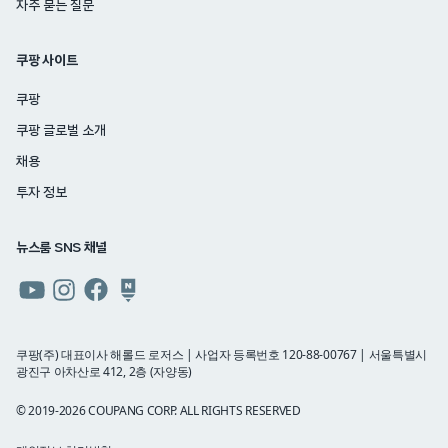
자주 묻는 질문
쿠팡 사이트
쿠팡
쿠팡 글로벌 소개
채용
투자 정보
뉴스룸 SNS 채널
쿠팡
쿠팡
쿠팡
쿠팡
뉴스룸
뉴스룸
뉴스룸
뉴스룸
유튜브
인스타그램
페이스북
네이버
쿠팡(주) 대표이사 해롤드 로저스 | 사업자 등록번호 120-88-00767 | 서울특별시
광진구 아차산로 412, 2층 (자양동)
블로그
© 2019-2026 COUPANG CORP. ALL RIGHTS RESERVED