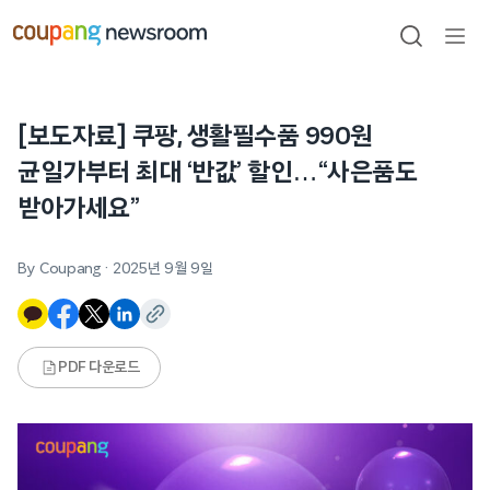
본문으로
건너뛰기
검색
메뉴
열기
[보도자료] 쿠팡, 생활필수품 990원
균일가부터 최대 ‘반값’ 할인…“사은품도
받아가세요”
By Coupang
·
2025년 9월 9일
PDF 다운로드