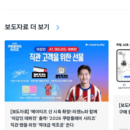
보도자료 더 보기
[보도
[보도자료] ‘에이티즈 산 시축 확정! 리센느와 함께
구매 
‘이강인 데뷔전’ 출격! ‘2026 쿠팡플레이 시리즈’
직관 팬들 위한 ‘역대급 역조공’ 쏜다