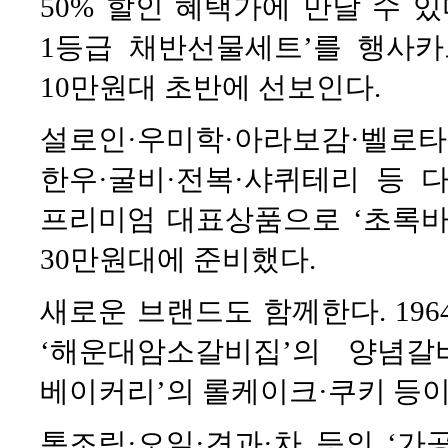
50% 할인 혜택가에 만날 수 
1등급 채반선물세트’를 행사카
10만원대 초반에 선보인다.
설로인·우미학·아라보감·벨로
한우·굴비·전복·샤퀴테리 등 
프리미엄 대표상품으로 ‘초록바
30만원대에 준비했다.
새로운 브랜드도 함께한다. 196
‘해운대암소갈비집’의 양념갈비
베이커리’의 롤케이크·쿠키 등이
통조림·오일·견과·차 등의 ‘가