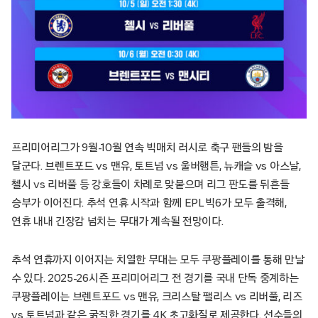
프리미어리그가 9월-10월 연속 빅매치 러시로 축구 팬들의 밤을
달군다. 브렌트포드 vs 맨유, 토트넘 vs 울버햄튼, 뉴캐슬 vs 아스날,
첼시 vs 리버풀 등 강호들이 차례로 맞붙으며 리그 판도를 뒤흔들
승부가 이어진다. 추석 연휴 시작과 함께 EPL 빅6가 모두 출격해,
연휴 내내 긴장감 넘치는 무대가 계속될 전망이다.
추석 연휴까지 이어지는 치열한 무대는 모두 쿠팡플레이를 통해 만날
수 있다. 2025-26시즌 프리미어리그 전 경기를 국내 단독 중계하는
쿠팡플레이는 브렌트포드 vs 맨유, 크리스탈 팰리스 vs 리버풀, 리즈
vs 토트넘과 같은 굵직한 경기를 4K 초고화질로 제공한다. 선수들의