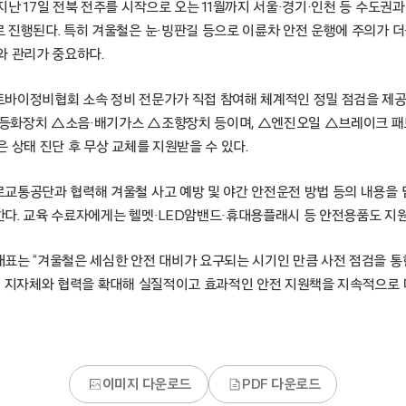
난 17일 전북 전주를 시작으로 오는 11월까지 서울·경기·인천 등 수도권과 
 진행된다. 특히 겨울철은 눈·빙판길 등으로 이륜차 안전 운행에 주의가 더
와 관리가 중요하다.
바이정비협회 소속 정비 전문가가 직접 참여해 체계적인 정밀 점검을 제공
등화장치 △소음·배기가스 △조향장치 등이며, △엔진오일 △브레이크 패
 상태 진단 후 무상 교체를 지원받을 수 있다.
교통공단과 협력해 겨울철 사고 예방 및 야간 안전운전 방법 등의 내용을
다. 교육 수료자에게는 헬멧·LED암밴드·휴대용플래시 등 안전용품도 지원
표는 “겨울철은 세심한 안전 대비가 요구되는 시기인 만큼 사전 점검을 통
및 지자체와 협력을 확대해 실질적이고 효과적인 안전 지원책을 지속적으로
이미지 다운로드
PDF 다운로드