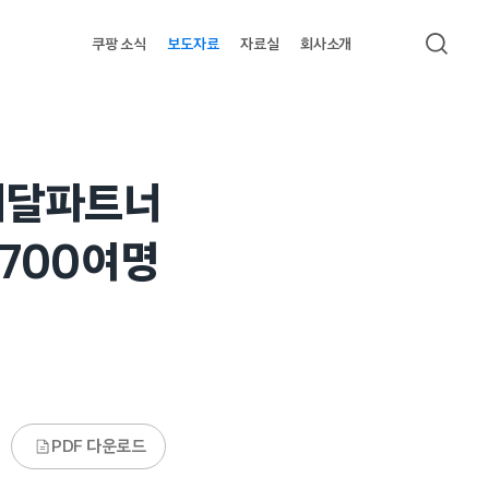
쿠팡 소식
보도자료
자료실
회사소개
검색
배달파트너
1700여명
PDF 다운로드