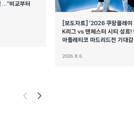
개선…“비교부터
[보도자료] ‘2026 쿠팡플레이
K리그 vs 맨체스터 시티 성료! 
아틀레티코 마드리드전 기대감
2026. 8. 6.