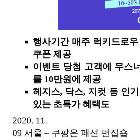
행사기간
매주
럭키드로우
쿠폰
제공
이벤트
당첨
고객에
무스
를
10
만원에
제공
헤지스
,
닥스
,
지컷
등
인기
있는
초특가
혜택도
2020. 11.
09 서울 – 쿠팡은 패션 편집숍