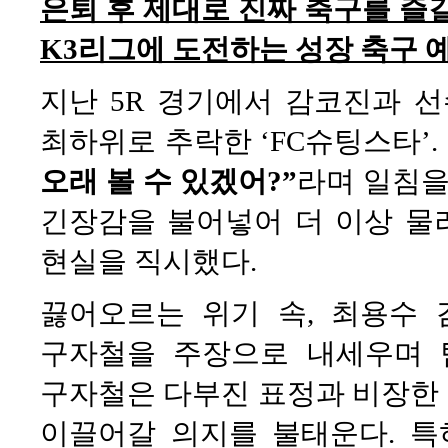
은퇴 후 제대로 진짜 축구를 즐
K3리그에 도전하는 성장 축구 예
지난 5R 경기에서 감코진과 
최하위로 추락한 ‘FC슈팅스타’
오래 볼 수 있겠어?”
라며 일침을
긴장감을 불어넣어 더 이상 물러
현실을 직시했다.
끓어오르는 위기 속, 최용수
구자철을 주장으로 내세우며 
구자철은 다부진 표정과 비장한
이끌어갈 의지를 불태운다. 특