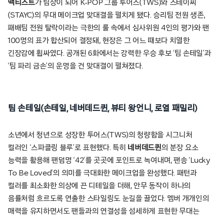
맥티스트
가 팀장이 되어 K-POP 그룹 투어스(TWS)와 스테이씨
(STAYC)의 무대 메이크업 맞대결을 펼치게 됐다. 승리팀 전원 생존,
패배팀 전원 탈락이라는 극한의 룰 속에서 심사위원 4인의 평가와 팬
100명의 표가 합산되어 결정돼, 현장은 그 어느 때보다 치열한
긴장감에 휩싸였다. 공개된 6화에서는 강력한 우승 후보 ‘팀 손테일’과
‘팀 파리 금손’의 운명을 건 맞대결이 펼쳐졌다.
팀 손테일(손테일, 네버데드퀸, 뷰티 왕언니, 로열 패밀리)
소년에서 청년으로 성장한 투어스(TWS)의 청량함을 시그니처
컬러인 ‘스파클링 블루’로 표현했다. 특히
네버데드퀸
의 분장 요소
능력을 활용해 팬덤명 ‘42’를 곳곳에 포인트로 녹여내며, 팬송 ‘Lucky
To Be Loved’의 의미를 극대화한 메이크업을 완성했다. 패턴과
컬러를 최소화한 의상에 끈 디테일을 더해, 안무 동작이 하나의
음률처럼 흐르도록 연출한 스타일링도 눈길을 끌었다. 멤버 개개인의
매력을 유지하면서도 팬들과의 연결성을 섬세하게 표현한 무대는