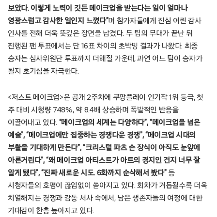
보았다. 이렇게 노력이 깃든 메이크업을 받는다는 일이 얼마나
영광스럽고 감사한 일인지 느꼈다”
며 참가자들에게 진심 어린 감사
인사를 전해 더욱 뜻깊은 장면을 남겼다. 두 팀의 무대가 끝난 뒤
진행된 팬 투표에서는 단 16표 차이의 초박빙 결과가 나왔다. 최종
승자는 심사위원단 투표까지 더해질 가운데, 과연 어느 팀이 승자가
될지 호기심을 자극한다.
<저스트 메이크업>은 공개 2주차에 쿠팡플레이 인기작 1위 등극, 첫
주 대비 시청량 748%, 약 8.4배 상승하며 폭발적인 반응을
이끌어내고 있다.
“메이크업의 세계는 다양하다”, “메이크업을 넘은
예술”, “메이크업에만 집중하는 경쟁다운 경쟁”, “메이크업 시대의
부활을 기대하게 만든다”, “크리스털 파츠 손 장식이 아직도 눈앞에
아른거린다”, “왜 메이크업 아티스트가 아트의 경지인 건지 너무 잘
알게 됐다”, “진짜 새로운 시도. 6화까지 순삭해서 봤다”
등
시청자들의 호평이 끊임없이 쏟아지고 있다. 회차가 거듭될수록 더욱
치열해지는 경쟁과 감동 서사 속에서, 남은 생존자들의 여정에 대한
기대감이 한층 높아지고 있다.