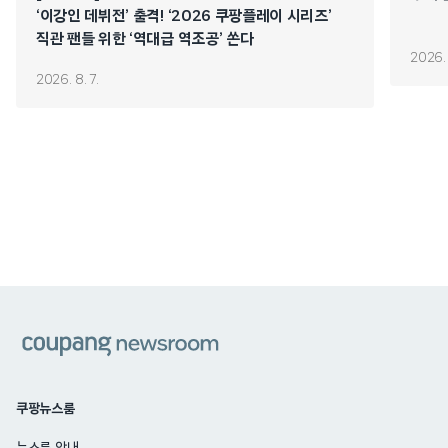
‘이강인 데뷔전’ 출격! ‘2026 쿠팡플레이 시리즈’
직관 팬들 위한 ‘역대급 역조공’ 쏜다
2026. 
2026. 8. 7.
쿠팡
쿠팡뉴스룸