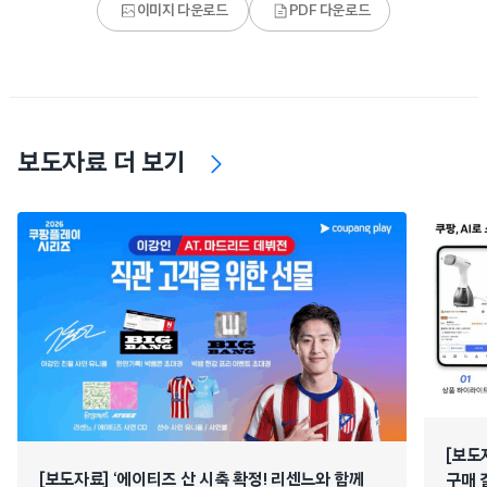
이미지 다운로드
PDF 다운로드
보도자료 더 보기
[보도
[보도자료] ‘에이티즈 산 시축 확정! 리센느와 함께
구매 