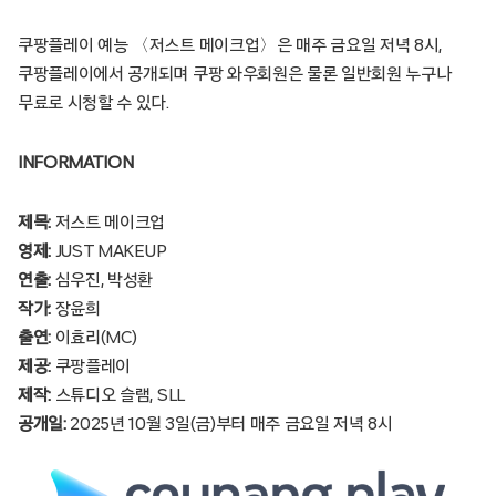
쿠팡플레이 예능 〈저스트 메이크업〉은 매주 금요일 저녁 8시,
쿠팡플레이에서 공개되며 쿠팡 와우회원은 물론 일반회원 누구나
무료로 시청할 수 있다.
INFORMATION
제목:
저스트 메이크업
영제:
JUST MAKEUP
연출:
심우진, 박성환
작가:
장윤희
출연:
이효리(MC)
제공:
쿠팡플레이
제작:
스튜디오 슬램, SLL
공개일:
2025년 10월 3일(금)부터 매주 금요일 저녁 8시