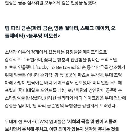
팬심은 물론 심사위원 모두에게 깊은 인상을 남겼다.
팀 파리 금손(파리 금손, 명품 컬렉터, 스웨그 메이커, 오
돌체비타) <블루밍 이모션>
소년과 어른의 경계에서 요동치는 감정들을 메이크업으로
감각적으로 표현하며, 꽃피는 청춘의 찬란함을 빛나는 크리스털
파츠로 연출했다. ‘Lucky To Be Loved’의 손 동작 안무를 강조하기
위해 얼굴뿐 아니라 손가락, 귀 등 곳곳에 파츠를 부착해, 무대 조명
아래 사방이 반짝이는 바디 메이크업도 선보였다. 미니멀한 무드에
프릴과 꽃 디테일로 포인트를 더해, 로맨틱함과 강인함이 공존하는
스타일링을 완성했다. 화려한 글리터와 바디 메이크업은 무대 전반에
감정을 입히며, ‘팀 파리 금손’만의 독창성을 강렬하게 드러냈다.
무대에 선 투어스(TWS) 멤버들은
“저희의 곡을 몇 번이고 돌려
보시면서 분석해 주시고, 어떤 의미가 있는지 생각해 주시는 것을