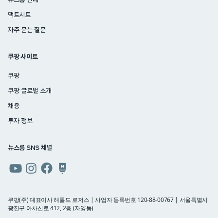
뉴스룸 안내
팩트시트
자주 묻는 질문
쿠팡 사이트
쿠팡
쿠팡 글로벌 소개
채용
투자 정보
뉴스룸 SNS 채널
쿠팡
쿠팡
쿠팡
쿠팡
뉴스룸
뉴스룸
뉴스룸
뉴스룸
유튜브
인스타그램
페이스북
네이버
쿠팡(주) 대표이사 해롤드 로저스 | 사업자 등록번호 120-88-00767 | 서울특별시
광진구 아차산로 412, 2층 (자양동)
블로그