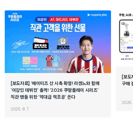
[보도
[보도자료] ‘에이티즈 산 시축 확정! 리센느와 함께
구매 
‘이강인 데뷔전’ 출격! ‘2026 쿠팡플레이 시리즈’
직관 팬들 위한 ‘역대급 역조공’ 쏜다
2026. 
2026. 8. 7.