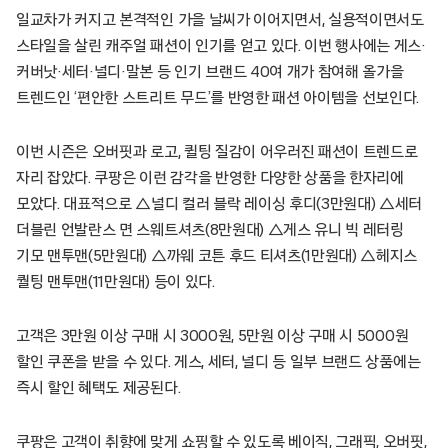
일교차가 커지고 본격적인 가을 날씨가 이어지면서, 실용적이면서도
스타일을 살린 캐주얼 패션이 인기를 얻고 있다. 이번 행사에는 게스·
커버낫·세터·널디·말본 등 인기 브랜드 40여 개가 참여해 올가을
트렌드인 ‘편안한 스트리트 무드’를 반영한 패션 아이템을 선보인다.
이번 시즌은 오버핏과 로고, 퀼팅 질감이 어우러진 패션이 트렌드로
자리 잡았다. 쿠팡은 이런 감각을 반영한 다양한 상품을 한자리에
모았다. 대표적으로 △널디 컬러 블락 레이싱 후디(3만원대) △세터
더블린 언발란스 면 스웨트셔츠(8만원대) △게스 유니 빅 레터링
기모 맨투맨(5만원대) △까웨 코튼 후드 티셔츠(1만원대) △헤지스
퀄팅 맨투맨(11만원대) 등이 있다.
고객은 3만원 이상 구매 시 3000원, 5만원 이상 구매 시 5000원
할인 쿠폰을 받을 수 있다. 게스, 세터, 널디 등 일부 브랜드 상품에는
즉시 할인 혜택도 제공된다.
쿠팡은 고객이 취향에 맞게 쇼핑할 수 있도록 베이직, 그래픽, 오버핏,