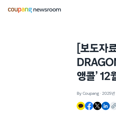
본문으로
건너뛰기
[보도자료
DRAGO
앵콜’ 12월
By Coupang
·
2025년 