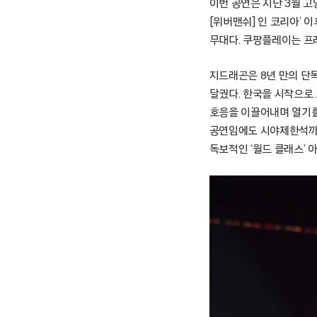
이번 공연은 지난 3월 
[위버맨쉬] 인 코리아’ 
무대다. 쿠팡플레이는 프
지드래곤은 8년 만의 단
달궜다. 한국을 시작으로 
호응을 이끌어내며 열기를
공연임에도 시야제한석까지
독보적인 ‘월드 클래스’