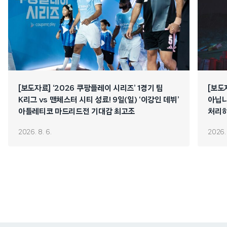
[보도자료] ‘2026 쿠팡플레이 시리즈’ 1경기 팀
[보도
K리그 vs 맨체스터 시티 성료! 9일(일) ‘이강인 데뷔’
아닙니
아틀레티코 마드리드전 기대감 최고조
처리하
연쇄 
2026. 8. 6.
2026. 