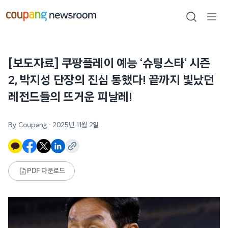
본문으로
건너뛰기
검색
메뉴
열기
[보도자료] 쿠팡플레이 예능 ‘슈팅스타’ 시즌
2, 박지성 단장의 진심 통했다! 끝까지 빛났던
레전드들의 뜨거운 피날레!
By Coupang
·
2025년 11월 2일
PDF 다운로드