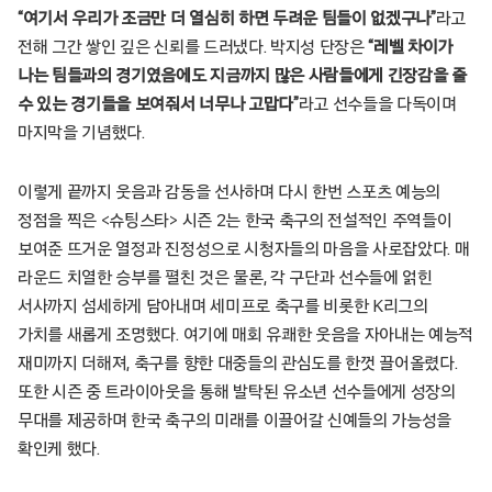
“여기서 우리가 조금만 더 열심히 하면 두려운 팀들이 없겠구나”
라고
전해 그간 쌓인 깊은 신뢰를 드러냈다. 박지성 단장은
“레벨 차이가
나는 팀들과의 경기였음에도 지금까지 많은 사람들에게 긴장감을 줄
수 있는 경기들을 보여줘서 너무나 고맙다”
라고 선수들을 다독이며
마지막을 기념했다.
이렇게 끝까지 웃음과 감동을 선사하며 다시 한번 스포츠 예능의
정점을 찍은 <슈팅스타> 시즌 2는 한국 축구의 전설적인 주역들이
보여준 뜨거운 열정과 진정성으로 시청자들의 마음을 사로잡았다. 매
라운드 치열한 승부를 펼친 것은 물론, 각 구단과 선수들에 얽힌
서사까지 섬세하게 담아내며 세미프로 축구를 비롯한 K리그의
가치를 새롭게 조명했다. 여기에 매회 유쾌한 웃음을 자아내는 예능적
재미까지 더해져, 축구를 향한 대중들의 관심도를 한껏 끌어올렸다.
또한 시즌 중 트라이아웃을 통해 발탁된 유소년 선수들에게 성장의
무대를 제공하며 한국 축구의 미래를 이끌어갈 신예들의 가능성을
확인케 했다.