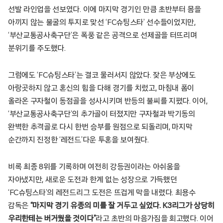
선발 라인업을 선보였다. 이에 마지막 경기인 만큼 초반부터 몸을
아끼지 않는 불굴의 투지로 맞선 ‘FC슈팅스타’ 선수들이었지만,
‘부산교통공사축구단’은 폭풍 같은 공격으로 선제골을 터뜨리며
분위기를 주도했다.
그럼에도 ‘FC슈팅스타’는 결코 물러서지 않았다. 잦은 부상에도
아랑곳하지 않고 혼신의 힘을 다해 경기를 치렀고, 마침내 폼이
올라온 구자철이 동점골을 성사시키며 반등의 불씨를 지폈다. 이어,
‘부산교통공사축구단’의 추가골이 터졌지만 구자철과 박기동의
완벽한 추격골로 다시 한번 승부를 원점으로 되돌리며, 마지막
순간까지 진정한 ‘레전드’다운 투혼을 보여줬다.
비록 최종 8위를 기록하며 여전히 강등권이라는 아쉬움을
자아냈지만, 새로운 도전과 한계 없는 성장으로 가득했던
‘FC슈팅스타’의 레전드리그 도전은 뜨겁게 막을 내렸다. 최용수
감독은
“마지막 경기 유종의 미를 잘 거두고 싶었다. K3리그가 상당히
우리한테는 버거웠을 것이다”
라고 초반의 마음가짐을 회고했다. 이어