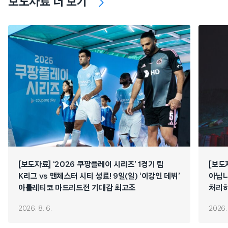
보도자료 더 보기
[보도자료] ‘2026 쿠팡플레이 시리즈’ 1경기 팀
[보도
K리그 vs 맨체스터 시티 성료! 9일(일) ‘이강인 데뷔’
아닙니
아틀레티코 마드리드전 기대감 최고조
처리하
연쇄 
2026. 8. 6.
2026. 