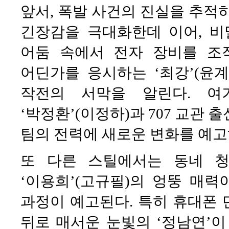
앞서, 폭발 사건의 진실을 추적
긴장감을 극대화한데 이어, 비
어둠 속에서 전자 장비를 조
어딘가를 응시하는 ‘최강’(윤
작전의 서막을 알린다. 여
‘박정환’(이정하)과 707 교관 
팀의 전력에 새로운 변화를 예고
또 다른 스틸에서는 동네 청
‘이용희’(고규필)의 엉뚱 매
과정이 예고된다. 특히 휴대폰 
뒤로 매서운 눈빛의 ‘정남연’이