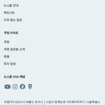
뉴스룸 안내
팩트시트
자주 묻는 질문
쿠팡 사이트
쿠팡
쿠팡 글로벌 소개
채용
투자 정보
뉴스룸 SNS 채널
쿠팡
쿠팡
쿠팡
쿠팡
뉴스룸
뉴스룸
뉴스룸
뉴스룸
유튜브
인스타그램
페이스북
네이버
쿠팡(주) 대표이사 해롤드 로저스 | 사업자 등록번호 120-88-00767 | 서울특별시