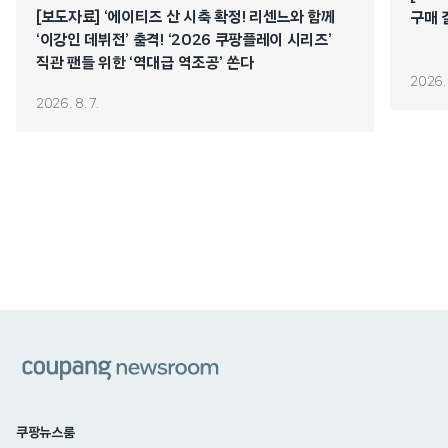
[보도자료] ‘에이티즈 산 시축 확정! 리센느와 함께
구매 
‘이강인 데뷔전’ 출격! ‘2026 쿠팡플레이 시리즈’
직관 팬들 위한 ‘역대급 역조공’ 쏜다
2026. 
2026. 8. 7.
쿠팡
쿠팡뉴스룸