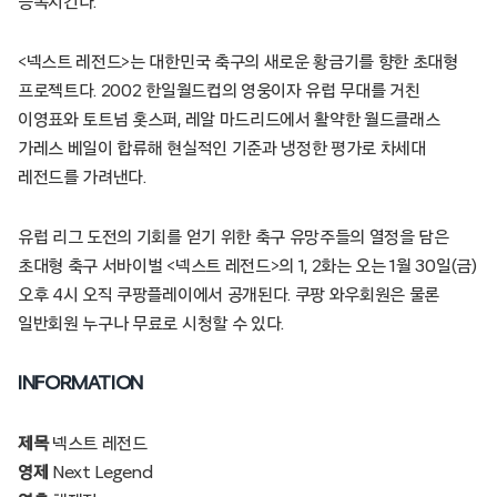
증폭시킨다.
<넥스트 레전드>는 대한민국 축구의 새로운 황금기를 향한 초대형
프로젝트다. 2002 한일월드컵의 영웅이자 유럽 무대를 거친
이영표와 토트넘 홋스퍼, 레알 마드리드에서 활약한 월드클래스
가레스 베일이 합류해 현실적인 기준과 냉정한 평가로 차세대
레전드를 가려낸다.
유럽 리그 도전의 기회를 얻기 위한 축구 유망주들의 열정을 담은
초대형 축구 서바이벌 <넥스트 레전드>의 1, 2화는 오는 1월 30일(금)
오후 4시 오직 쿠팡플레이에서 공개된다. 쿠팡 와우회원은 물론
일반회원 누구나 무료로 시청할 수 있다.
INFORMATION
제목
넥스트 레전드
영제
Next Legend