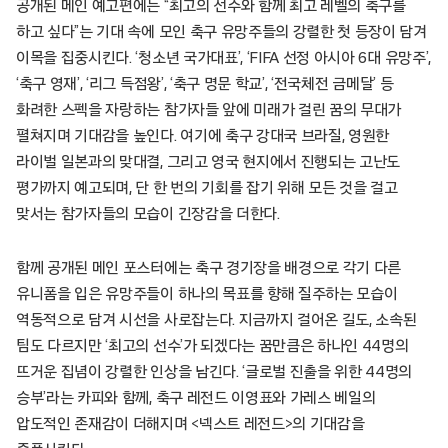
공개된 메인 예고편에는 “최고의 선수와 함께 최고 레벨의 축구를
하고 싶다”는 기대 속에 모인 축구 유망주들의 강렬한 첫 등장이 담겨
이목을 집중시킨다. ‘청소년 국가대표’, ‘FIFA 선정 아시아 6대 유망주’,
‘축구 영재’, ‘리그 득점왕’, ‘축구 명문 학교’, ‘전국체전 금메달’ 등
화려한 스펙을 자랑하는 참가자들 앞에 미래가 걸린 꿈의 무대가
펼쳐지며 기대감을 높인다. 여기에 축구 강대국 브라질, 영원한
라이벌 일본과의 맞대결, 그리고 영국 현지에서 진행되는 고난도
평가까지 예고되며, 단 한 번의 기회를 잡기 위해 모든 것을 걸고
맞서는 참가자들의 모습이 긴장감을 더한다.
함께 공개된 메인 포스터에는 축구 경기장을 배경으로 각기 다른
유니폼을 입은 유망주들이 하나의 목표를 향해 질주하는 모습이
역동적으로 담겨 시선을 사로잡는다. 지금까지 걸어온 길도, 소속된
팀도 다르지만 ‘최고의 선수’가 되겠다는 꿈만큼은 하나인 44명의
뜨거운 집념이 강렬한 인상을 남긴다. ‘글로벌 진출을 위한 44명의
승부’라는 카피와 함께, 축구 레전드 이영표와 가레스 베일의
압도적인 존재감이 더해지며 <넥스트 레전드>의 기대감을