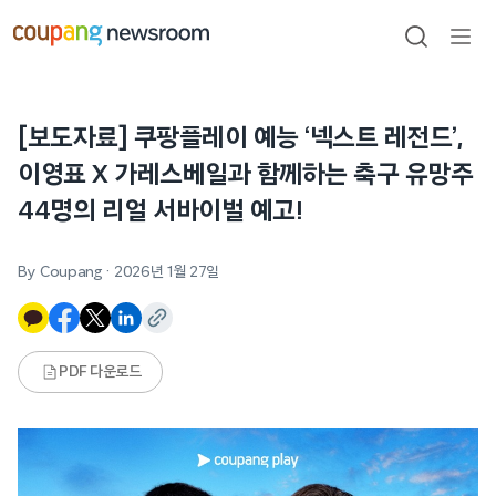
본문으로
건너뛰기
검색
메뉴
열기
[보도자료] 쿠팡플레이 예능 ‘넥스트 레전드’,
이영표 X 가레스베일과 함께하는 축구 유망주
44명의 리얼 서바이벌 예고!
By Coupang
·
2026년 1월 27일
PDF 다운로드