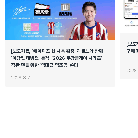
[보도
[보도자료] ‘에이티즈 산 시축 확정! 리센느와 함께
구매 
‘이강인 데뷔전’ 출격! ‘2026 쿠팡플레이 시리즈’
직관 팬들 위한 ‘역대급 역조공’ 쏜다
2026. 
2026. 8. 7.