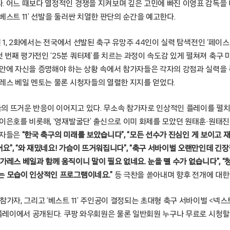
. 어느 때보다 열정적인 경쟁을 지켜보며 깊은 고민에 빠진 이영표 감독을
베스트 11’ 선발을 둘러싼 치열한 판단의 순간을 예고한다.
개된 1, 2화에서는 전국에서 선발된 축구 유망주 44인이 실력 탐색전인 ‘페이
 번째 평가전인 ‘25분 쿼터제’를 치르는 과정이 속도감 있게 펼쳐져 축구
 안에 자신을 증명해야 하는 상황 속에서 참가자들은 각자의 강점과 실력을
가레스 베일 멘토는 물론 시청자들의 열렬한 지지를 얻었다.
자들의 뜨거운 반응이 이어지고 있다. 무소속 참가자로 인상적인 플레이를 펼치
이은호를 비롯해, ‘영재발굴단’ 출신으로 이미 화제를 모았던 원태훈·원태진
청자들은
“한국 축구의 미래를 보았습니다”, “모든 선수가 진심인 게 보이고 
”, “와 재밌네요! 가슴이 뜨거워집니다”, “축구 서바이벌 오랜만인데 긴장
가레스 베일과 함께 움직이니 말이 필요 없네요. 눈을 뗄 수가 없습니다”, 
는 모습이 인상적인 프로그램이네요.”
등 극찬을 쏟아내며 향후 전개에 대한
참가자, 그리고 ‘베스트 11’ 주인공이 결정되는 초대형 축구 서바이벌 <넥스
팡플레이에서 공개된다. 쿠팡 와우회원은 물론 일반회원 누구나 무료로 시청할 