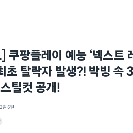
] 쿠팡플레이 예능 ‘넥스트 레
 최초 탈락자 발생?! 박빙 속 
 스틸컷 공개!
 2월 6일