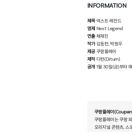
INFORMATION
제목
넥스트 레전드
영제
Next Legend
연출
채재진
작가
김동찬, 박원우
제공
쿠팡플레이
제작
디턴(Diturn)
공개
1월 30일(금)부터 
쿠팡플레이(Coupang
쿠팡플레이는 쿠팡 와우
오리지널 콘텐츠, 스포