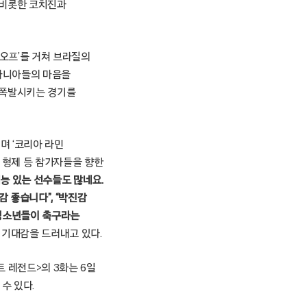
 비롯한 코치진과
스오프’를 거쳐 브라질의
 마니아들의 마음을
 폭발시키는 경기를
며 ‘코리아 라민
 형제 등 참가자들을 향한
재능 있는 선수들도 많네요.
감 좋습니다”, “박진감
“청소년들이 축구라는
 기대감을 드러내고 있다.
트 레전드>의 3화는 6일
수 있다.