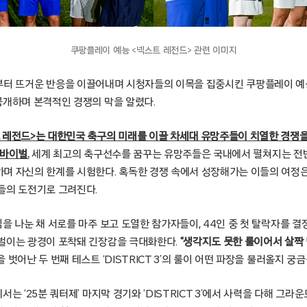
쿠팡플레이 예능 <넥스트 레전드> 관련 이미지
 첫 공개부터 뜨거운 반응을 이끌어내며 시청자들의 이목을 집중시킨 쿠팡플레이 
공개하며 본격적인 경쟁의 막을 알렸다.
 레전드>는 대한민국 축구의 미래를 이끌 차세대 유망주들이 치열한 경쟁을
바이벌.
세계 최고의 축구선수를 꿈꾸는 유망주들은 국내에서 펼쳐지는 전반
며 자신의 한계를 시험한다. 혹독한 경쟁 속에서 성장해가는 이들의 여정
들의 도전기로 그려진다.
 나눈 채 서로를 마주 보고 도열한 참가자들이, 44인 중 첫 탈락자를 결정짓는
벌이는 광경이 포착돼 긴장감을 극대화한다.
“생각지도 못한 룰이어서 살짝 
 벗어난 두 번째 테스트 ‘DISTRICT 3’의 룰이 어떤 파장을 불러올지 궁
서는 ‘25분 쿼터제’ 마지막 경기와 ‘DISTRICT 3’에서 사력을 다해 그