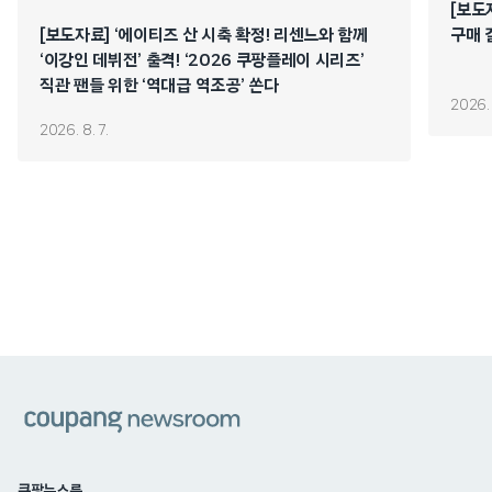
[보도
[보도자료] ‘에이티즈 산 시축 확정! 리센느와 함께
구매 
‘이강인 데뷔전’ 출격! ‘2026 쿠팡플레이 시리즈’
직관 팬들 위한 ‘역대급 역조공’ 쏜다
2026. 
2026. 8. 7.
쿠팡
쿠팡뉴스룸