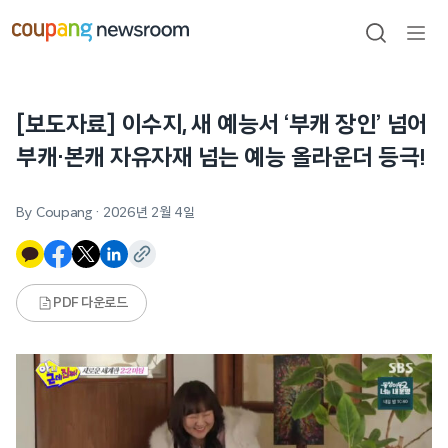
본문으로
건너뛰기
검색
메뉴
열기
[보도자료] 이수지, 새 예능서 ‘부캐 장인’ 넘어
부캐·본캐 자유자재 넘는 예능 올라운더 등극!
By Coupang
·
2026년 2월 4일
PDF 다운로드