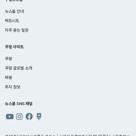
뉴스룸 안내
팩트시트
자주 묻는 질문
쿠팡 사이트
쿠팡
쿠팡 글로벌 소개
채용
투자 정보
뉴스룸 SNS 채널
쿠팡
쿠팡
쿠팡
쿠팡
뉴스룸
뉴스룸
뉴스룸
뉴스룸
유튜브
인스타그램
페이스북
네이버