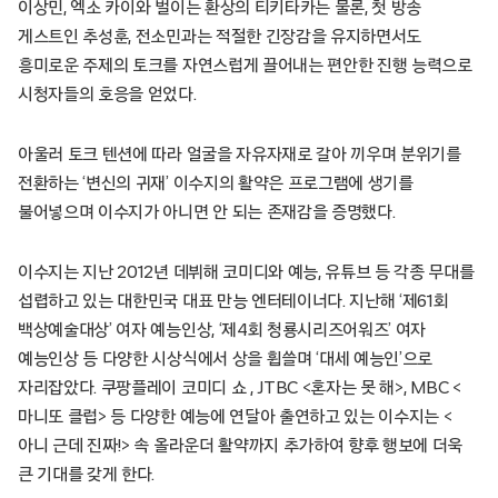
이상민, 엑소 카이와 벌이는 환상의 티키타카는 물론, 첫 방송
게스트인 추성훈, 전소민과는 적절한 긴장감을 유지하면서도
흥미로운 주제의 토크를 자연스럽게 끌어내는 편안한 진행 능력으로
시청자들의 호응을 얻었다.
아울러 토크 텐션에 따라 얼굴을 자유자재로 갈아 끼우며 분위기를
전환하는 ‘변신의 귀재’ 이수지의 활약은 프로그램에 생기를
불어넣으며 이수지가 아니면 안 되는 존재감을 증명했다.
이수지는 지난 2012년 데뷔해 코미디와 예능, 유튜브 등 각종 무대를
섭렵하고 있는 대한민국 대표 만능 엔터테이너다. 지난해 ‘제61회
백상예술대상’ 여자 예능인상, ‘제4회 청룡시리즈어워즈’ 여자
예능인상 등 다양한 시상식에서 상을 휩쓸며 ‘대세 예능인’으로
자리잡았다. 쿠팡플레이 코미디 쇼 , JTBC <혼자는 못 해>, MBC <
마니또 클럽> 등 다양한 예능에 연달아 출연하고 있는 이수지는 <
아니 근데 진짜!> 속 올라운더 활약까지 추가하여 향후 행보에 더욱
큰 기대를 갖게 한다.