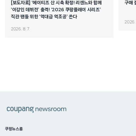
[보도자료] ‘에이티즈 산 시축 확정! 리센느와 함께
구매 
‘이강인 데뷔전’ 출격! ‘2026 쿠팡플레이 시리즈’
직관 팬들 위한 ‘역대급 역조공’ 쏜다
2026. 
2026. 8. 7.
쿠팡
쿠팡뉴스룸