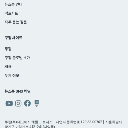
뉴스룸 안내
팩트시트
자주 묻는 질문
쿠팡 사이트
쿠팡
쿠팡 글로벌 소개
채용
투자 정보
뉴스룸 SNS 채널
쿠팡
쿠팡
쿠팡
쿠팡
뉴스룸
뉴스룸
뉴스룸
뉴스룸
유튜브
인스타그램
페이스북
네이버
쿠팡(주) 대표이사 해롤드 로저스 | 사업자 등록번호 120-88-00767 | 서울특별시
광진구 아차산로 412, 2층 (자양동)
블로그