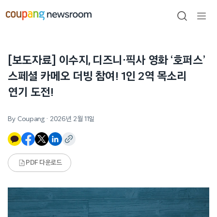
본문으로
건너뛰기
검색
메뉴
열기
[보도자료] 이수지, 디즈니·픽사 영화 ‘호퍼스’
스페셜 카메오 더빙 참여! 1인 2역 목소리
연기 도전!
By Coupang
·
2026년 2월 11일
PDF 다운로드