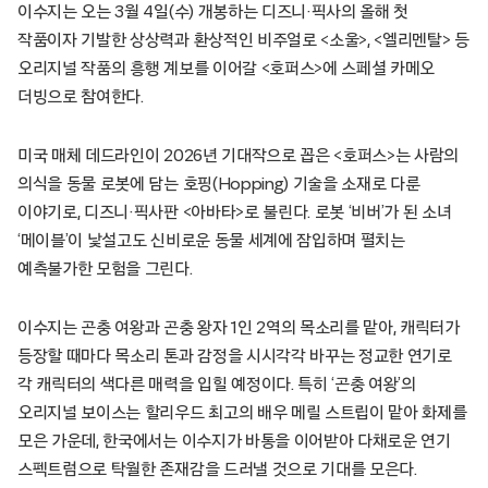
이수지는 오는 3월 4일(수) 개봉하는 디즈니·픽사의 올해 첫
작품이자 기발한 상상력과 환상적인 비주얼로 <소울>, <엘리멘탈> 등
오리지널 작품의 흥행 계보를 이어갈 <호퍼스>에 스페셜 카메오
더빙으로 참여한다.
미국 매체 데드라인이 2026년 기대작으로 꼽은 <호퍼스>는 사람의
의식을 동물 로봇에 담는 호핑(Hopping) 기술을 소재로 다룬
이야기로, 디즈니·픽사판 <아바타>로 불린다. 로봇 ‘비버’가 된 소녀
‘메이블’이 낯설고도 신비로운 동물 세계에 잠입하며 펼치는
예측불가한 모험을 그린다.
이수지는 곤충 여왕과 곤충 왕자 1인 2역의 목소리를 맡아, 캐릭터가
등장할 때마다 목소리 톤과 감정을 시시각각 바꾸는 정교한 연기로
각 캐릭터의 색다른 매력을 입힐 예정이다. 특히 ‘곤충 여왕’의
오리지널 보이스는 할리우드 최고의 배우 메릴 스트립이 맡아 화제를
모은 가운데, 한국에서는 이수지가 바통을 이어받아 다채로운 연기
스펙트럼으로 탁월한 존재감을 드러낼 것으로 기대를 모은다.