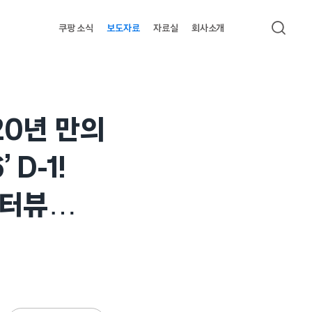
쿠팡 소식
보도자료
자료실
회사소개
검색
20년 만의
D-1!
인터뷰…