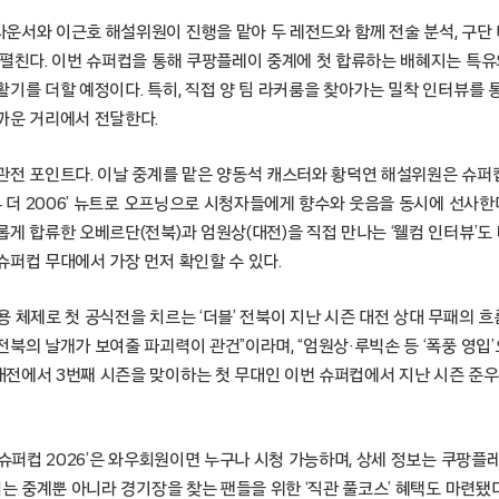
운서와 이근호 해설위원이 진행을 맡아 두 레전드와 함께 전술 분석, 구단
 펼친다. 이번 슈퍼컵을 통해 쿠팡플레이 중계에 첫 합류하는 배혜지는 특
활기를 더할 예정이다. 특히, 직접 양 팀 라커룸을 찾아가는 밀착 인터뷰를 
까운 거리에서 전달한다.
관전 포인트다. 이날 중계를 맡은 양동석 캐스터와 황덕연 해설위원은 슈퍼컵 
투 더 2006’ 뉴트로 오프닝으로 시청자들에게 향수와 웃음을 동시에 선사한다
게 합류한 오베르단(전북)과 엄원상(대전)을 직접 만나는 ‘웰컴 인터뷰’도
슈퍼컵 무대에서 가장 먼저 확인할 수 있다.
 체제로 첫 공식전을 치르는 ‘더블’ 전북이 지난 시즌 대전 상대 무패의 
북의 날개가 보여줄 파괴력이 관건”이라며, “엄원상·루빅손 등 ‘폭풍 영입
전에서 3번째 시즌을 맞이하는 첫 무대인 이번 슈퍼컵에서 지난 시즌 준
 슈퍼컵 2026’은 와우회원이면 누구나 시청 가능하며, 상세 정보는 쿠팡플
는 중계뿐 아니라 경기장을 찾는 팬들을 위한 ‘직관 풀코스’ 혜택도 마련됐다. 