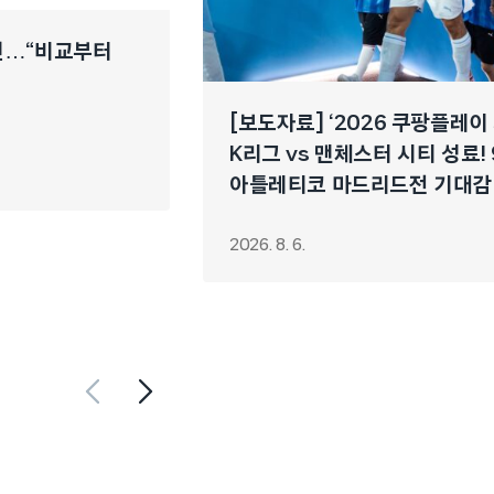
개선…“비교부터
[보도자료] ‘2026 쿠팡플레이
K리그 vs 맨체스터 시티 성료! 
아틀레티코 마드리드전 기대감
2026. 8. 6.