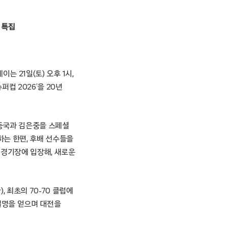
컵 특집
이는 21일(토) 오후 1시,
퍼컵 2026’을 20년
이동국과 김은중을 스페셜
는 한편, 후배 선수들을
 경기장에 입장해, 새로운
, 최초의 70-70 클럽에
별명을 얻으며 대전을