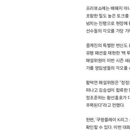
프리뷰쇼에는 배혜지 아나
포함한 밀도 높은 토크를
넘치는 진행으로 현장에 
선수들의 각오를 가장 가
중계진의 특별한 변신도 
유행 패션을 재현한 ‘백 
해설위원이 이번 시즌 새롭
가를 영입생들의 각오를 
황덕연 해설위원은 “정정용
떠나고 김승섭이 합류한 전
정조준하는 황선홍호가 대
주목된다”라고 전했다.
한편, ‘쿠팡플레이 K리그
확인할 수 있다. 이번 대회