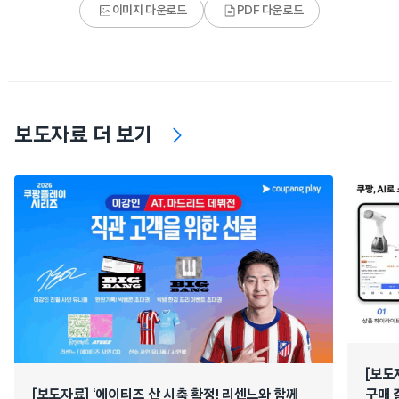
이미지 다운로드
PDF 다운로드
보도자료 더 보기
[보도
[보도자료] ‘에이티즈 산 시축 확정! 리센느와 함께
구매 