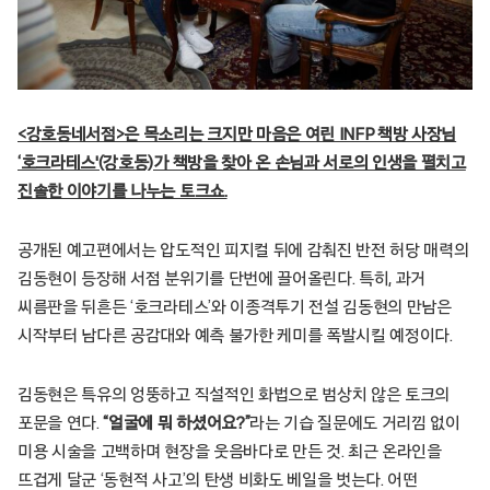
<강호동네서점>은 목소리는 크지만 마음은 여린 INFP 책방 사장님
‘호크라테스'(강호동)가 책방을 찾아 온 손님과 서로의 인생을 펼치고
진솔한 이야기를 나누는 토크쇼.
공개된 예고편에서는 압도적인 피지컬 뒤에 감춰진 반전 허당 매력의
김동현이 등장해 서점 분위기를 단번에 끌어올린다. 특히, 과거
씨름판을 뒤흔든 ‘호크라테스’와 이종격투기 전설 김동현의 만남은
시작부터 남다른 공감대와 예측 불가한 케미를 폭발시킬 예정이다.
김동현은 특유의 엉뚱하고 직설적인 화법으로 범상치 않은 토크의
포문을 연다.
“얼굴에 뭐 하셨어요?”
라는 기습 질문에도 거리낌 없이
미용 시술을 고백하며 현장을 웃음바다로 만든 것. 최근 온라인을
뜨겁게 달군 ‘동현적 사고’의 탄생 비화도 베일을 벗는다. 어떤