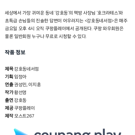
세상에서 가장 귀여운 동네 ‘강호동’의 책방 사장님 ‘호크라테스’와
초특급 손님들의 진솔한 답변이 어우러지는 <강호동네서점>은 매주
금요일 오후 4시 오직 쿠팡플레이에서 공개된다. 쿠팡 와우회원은
물론 일반회원 누구나 무료로 시청할 수 있다.
작품 정보
제목
강호동네서점
기획
임정아
연출
권성민, 이지훈
작가
황선영
출연
강호동
제공
쿠팡플레이
제작
모스트267