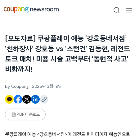
본문으로
건너뛰기
검색
메뉴
열기
[보도자료] 쿠팡플레이 예능 ‘강호동네서점’
‘천하장사’ 강호동 vs ‘스턴건’ 김동현, 레전드
토크 매치! 미용 시술 고백부터 ‘동현적 사고’
비화까지!
By Coupang
·
2026년 3월 19일
PDF 다운로드
쿠팡플레이 예능 <강호동네서점>이 레전드 파이터이자 예능인으로