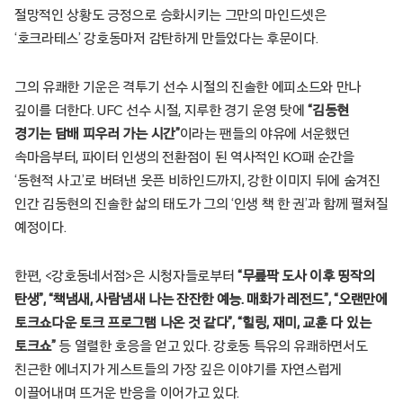
절망적인 상황도 긍정으로 승화시키는 그만의 마인드셋은
‘호크라테스’ 강호동마저 감탄하게 만들었다는 후문이다.
그의 유쾌한 기운은 격투기 선수 시절의 진솔한 에피소드와 만나
깊이를 더한다. UFC 선수 시절, 지루한 경기 운영 탓에
“김동현
경기는 담배 피우러 가는 시간”
이라는 팬들의 야유에 서운했던
속마음부터, 파이터 인생의 전환점이 된 역사적인 KO패 순간을
‘동현적 사고’로 버텨낸 웃픈 비하인드까지, 강한 이미지 뒤에 숨겨진
인간 김동현의 진솔한 삶의 태도가 그의 ‘인생 책 한 권’과 함께 펼쳐질
예정이다.
한편, <강호동네서점>은 시청자들로부터
“무릎팍 도사 이후 띵작의
탄생”, “책냄새, 사람냄새 나는 잔잔한 예능. 매화가 레전드”, “오랜만에
토크쇼다운 토크 프로그램 나온 것 같다”, “힐링, 재미, 교훈 다 있는
토크쇼”
등 열렬한 호응을 얻고 있다. 강호동 특유의 유쾌하면서도
친근한 에너지가 게스트들의 가장 깊은 이야기를 자연스럽게
이끌어내며 뜨거운 반응을 이어가고 있다.