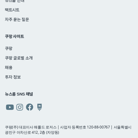
뉴스룸 안내
팩트시트
자주 묻는 질문
쿠팡 사이트
쿠팡
쿠팡 글로벌 소개
채용
투자 정보
뉴스룸 SNS 채널
쿠팡
쿠팡
쿠팡
쿠팡
뉴스룸
뉴스룸
뉴스룸
뉴스룸
유튜브
인스타그램
페이스북
네이버
쿠팡(주) 대표이사 해롤드 로저스 | 사업자 등록번호 120-88-00767 | 서울특별시
광진구 아차산로 412, 2층 (자양동)
블로그