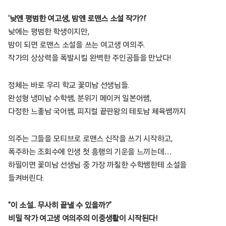
‘낮엔 평범한 여고생, 밤엔 로맨스 소설 작가?!’
낮에는 평범한 학생이지만,
밤이 되면 로맨스 소설을 쓰는 여고생 여의주.
작가의 상상력을 폭발시킬 완벽한 주인공들을 만났다!
정체는 바로 우리 학교 꽃미남 선생님들.
완성형 냉미남 수학쌤, 분위기 메이커 일본어쌤,
다정한 느좋남 국어쌤, 피지컬 끝판왕의 테토남 체육쌤까지
의주는 그들을 모티브로 로맨스 신작을 쓰기 시작하고,
폭주하는 조회수에 인생 첫 흥행의 기운을 느끼는데…
하필이면 꽃미남 선생님 중 가장 까칠한 수학쌤한테 소설을
들켜버린다.
“이 소설.. 무사히 끝낼 수 있을까?”
비밀 작가 여고생 여의주의 이중생활이 시작된다!