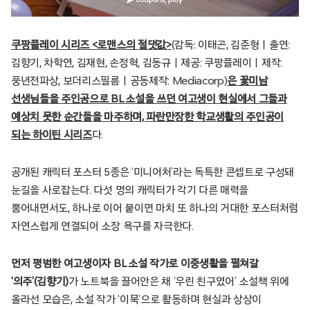
쿠팡플레이 시리즈 <로맨스의 절댓값>
(감독: 이태곤, 김준형ㅣ출연:
김향기, 차학연, 김재현, 손정혁, 김동규ㅣ제공: 쿠팡플레이ㅣ제작:
풍년전파상, 보더리스필름ㅣ공동제작: Mediacorp)
은 꽃미남
선생님들을 주인공으로 BL 소설을 쓰던 여고생이 현실에서 그들과
예상치 못한 순간들을 마주하며, 파란만장한 학교생활의 주인공이
되는 하이틴 시리즈
다.
공개된 캐릭터 포스터 5종은 ‘미니어처’라는 독특한 콘셉트로 구성돼
눈길을 사로잡는다. 다섯 명의 캐릭터가 각기 다른 매력을
뿜어내면서도, 하나로 이어 붙이면 마치 또 하나의 거대한 포스터처럼
자연스럽게 연결되어 소장 욕구를 자극한다.
먼저 평범한 여고생이자 BL 소설 작가로 이중생활을 펼쳐갈
‘의주’(김향기)
가 노트북을 끌어안은 채 ‘우린 친구였어’ 소설책 위에
올라선 모습은, 소설 작가 ‘이묵’으로 활동하며 현실과 상상이