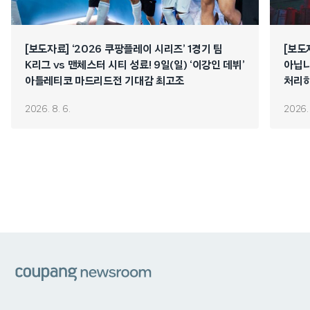
[보도자료] ‘2026 쿠팡플레이 시리즈’ 1경기 팀
[보도
K리그 vs 맨체스터 시티 성료! 9일(일) ‘이강인 데뷔’
아닙니
아틀레티코 마드리드전 기대감 최고조
처리하
연쇄 
2026. 8. 6.
2026. 
쿠팡