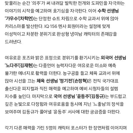
맞물리는 순간 ‘의주’가 써 내려갈 발칙한 전개와 도파민을 자극하는
이야기의 시작을 예고하며 호기심을 자극한다. 이어
수학 선생님
‘가우수’(차학연)
는 단정한 슈트 차림으로 수학 교과서 위에 앉아
카리스마를 발산한다. IQ 156 멘사 회원이라는 설정에 맞게
이성적이고 차분한 분위기로 완성형 냉미남 캐릭터의 존재감을
드러낸다.
여유로운 포즈와 밝은 표정으로 분위기를 환기시키는
외국어 선생님
‘노다주’(김재현)
는 다중언어 능력자다운 여유로운 미소와 예측
불가한 에너지로 활력을 더한다. 농구공을 들고 체육 교과서 위에
앉아 시선을 끄는
체육 선생님 ‘정기전’(손정혁)
은 전직 국가대표
출신다운 피지컬과 직진 매력을 예고하며 예비 시청자들의 설렘
지수를 높인다. 마지막으로
국어 선생님 ‘윤동주’(김동규)
는 부드럽고
깊은 눈빛으로 다정함과 여유로움을 동시에 지닌 ‘느좋남’의 정석을
보여주며 김동규가 풀어낼 ‘윤동주’ 서사에 대한 궁금증을 더한다.
각기 다른 매력을 가진 5명의 캐릭터 포스터가 한 장면처럼 이어지며