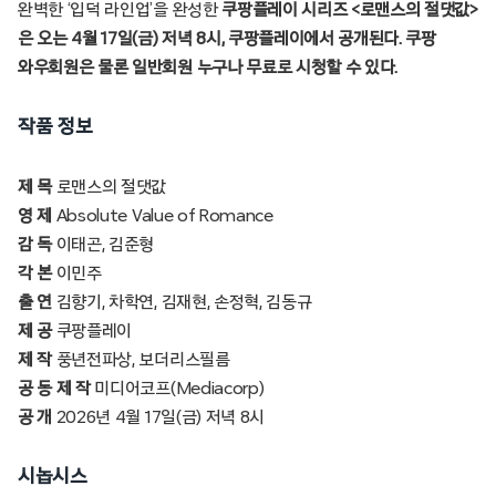
완벽한 ‘입덕 라인업’을 완성한
쿠팡플레이 시리즈 <로맨스의 절댓값>
은 오는 4월 17일(금) 저녁 8시, 쿠팡플레이에서 공개된다. 쿠팡
와우회원은 물론 일반회원 누구나 무료로 시청할 수 있다.
작품 정보
제 목
로맨스의 절댓값
영 제
Absolute Value of Romance
감 독
이태곤, 김준형
각 본
이민주
출 연
김향기, 차학연, 김재현, 손정혁, 김동규
제 공
쿠팡플레이
제 작
풍년전파상, 보더리스필름
공 동 제 작
미디어코프(Mediacorp)
공 개
2026년 4월 17일(금) 저녁 8시
시놉시스