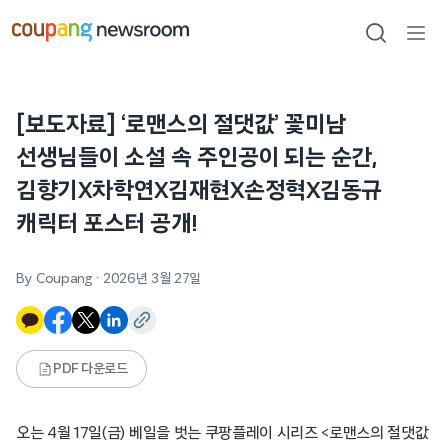
본문으로
건너뛰기
검색
메뉴
열기
[보도자료] ‘로맨스의 절댓값’ 꽃미남
선생님들이 소설 속 주인공이 되는 순간,
김향기X차학연X김재현X손정혁X김동규
캐릭터 포스터 공개!
By Coupang
·
2026년 3월 27일
PDF 다운로드
오는 4월 17일(금) 베일을 벗는 쿠팡플레이 시리즈 <로맨스의 절댓값