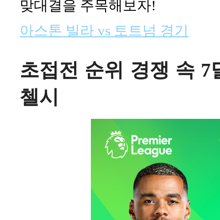
맞대결을 주목해보자!
아스톤 빌라 vs 토트넘 경기
초접전 순위 경쟁 속 7달
첼시