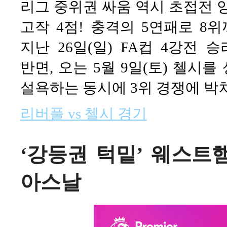
리그 중위권 싸움 역시 초접전 
고작 4점! 충격의 5연패로 8
지난 26일(일) FA컵 4강전
반면, 오는 5월 9일(토) 첼시
설욕하는 동시에 3위 경쟁에 박차
리버풀 vs 첼시 경기
‘강등권 턱밑’ 웨스트햄 
아스날