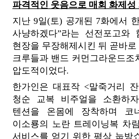
파격적인 웃음으로 매회 화제성 
지난 9일(토) 공개된 7화에서
사냥하겠다”라는 선전포고와 
현장을 무장해제시킨 뒤 곧바로 
크루들과 밴드 커먼그라운드조차
압도적이었다.
한가인은 대표작 <말죽거리 
청순 교복 비주얼을 소환하자
텐션을 온몸에 장착하며 코
이소룡의 노란 트레이닝복 차림
서비스를 얻기 위한 평상 눕방