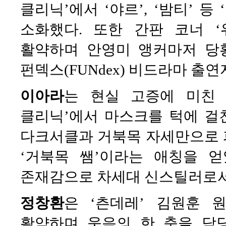
클리닉’에서 ‘야르’, ‘밤티’ 
소화했다. 또한 간판 코너 ‘
활약하며 안영미 앵커마저 당
펀덱스(FUNdex) 비드라마 출
이아라
는 현실 고증에 미친 
클리닉’에서 마스크를 턱에 걸
다크서클과 거북목 자세만으로 
‘거북목 쌤’이라는 애칭을 
존재감으로 차세대 신스틸러로서
정창환
은 ‘츤데레’ 김원훈 
활약하며 웃음의 한 축을 담