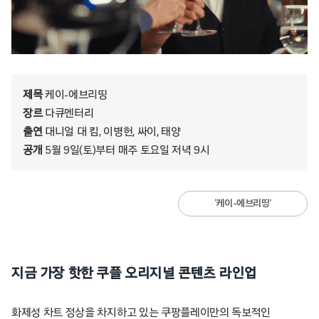
제목
케이-에브리띵
장르
다큐멘터리
출연
대니얼 대 킴, 이병헌, 싸이, 태양
공개
5월 9일(토)부터 매주 토요일 저녁 9시
‘케이-에브리띵’
지금 가장 핫한 쿠플 오리지널 콘텐츠 라인업
화제성 차트 정상을 차지하고 있는 쿠팡플레이만의 독보적인