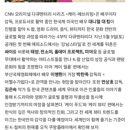
CNN 오리지널 다큐멘터리 시리즈 <케이-에브리띵>은 배우이자
감독, 프로듀서로 활약 중인 한국계 미국인 배우
대니얼 대 킴
이
진행을 맡아 K-팝, 영화·드라마, 음식, 뷰티까지 한국 문화 전반의
글로벌 확장 과정을 따라가는 4부작 다큐멘터리다. 지난 5월 9일(토)
공개된 첫 번째 에피소드에서는 ‘강남스타일’로 전 세계를 뒤흔든
싸이
를 비롯해
태양, 전소미, 올데이 프로젝트, 미야오
등 글로벌
무대에서 활약하는 아티스트들을 만나 K-팝 산업의 성장 공식과 팬덤
문화의 힘을 조명했다. 이어 ‘케이 필름’ 편에서는
부산국제영화제에서 배우
이병헌
이 거장
박찬욱
감독의 <
어쩔수가없다>로 관객을 만나는 현장을 찾아간다. 또한
연상호
감독,
김은숙
작가 등 한국 콘텐츠를 세계 무대로 이끈 인물들의 이야기를
통해 K-드라마와 영화가 글로벌 흥행과 작품성을 동시에
인정받기까지의 여정을 살펴본다. ‘케이 푸드’와 ‘케이 뷰티’ 편에서는
한식의 깊은 역사와 창의적인 진화, 그리고 전 세계 뷰티 트렌드를
이끄는 한국만의 감각을 다룰 예정이다. 세계인이 함께 즐기는 기준이
된 K-컬처의 현재를 오직 쿠팡플레이에서 확인해 보자.