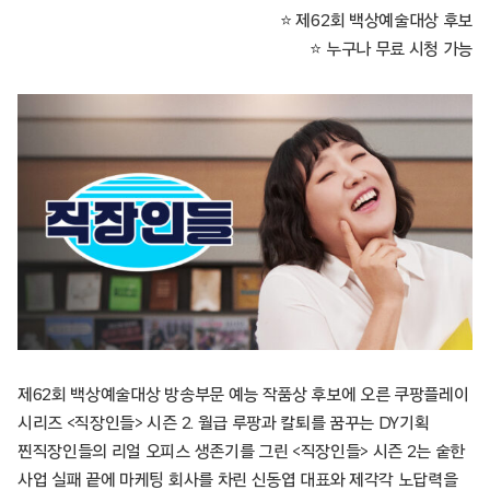
⭐ 제62회 백상예술대상 후보
⭐ 누구나 무료 시청 가능
제62회 백상예술대상 방송부문 예능 작품상 후보에 오른 쿠팡플레이
시리즈 <직장인들> 시즌 2. 월급 루팡과 칼퇴를 꿈꾸는 DY기획
찐직장인들의 리얼 오피스 생존기를 그린 <직장인들> 시즌 2는 숱한
사업 실패 끝에 마케팅 회사를 차린 신동엽 대표와 제각각 노답력을