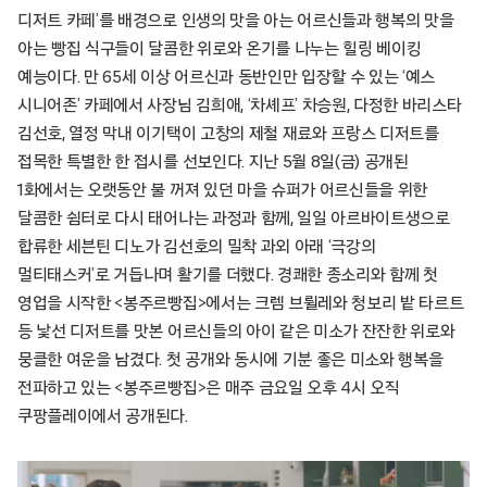
디저트 카페’를 배경으로 인생의 맛을 아는 어르신들과 행복의 맛을
아는 빵집 식구들이 달콤한 위로와 온기를 나누는 힐링 베이킹
예능이다. 만 65세 이상 어르신과 동반인만 입장할 수 있는 ‘예스
시니어존’ 카페에서 사장님 김희애, ‘차셰프’ 차승원, 다정한 바리스타
김선호, 열정 막내 이기택이 고창의 제철 재료와 프랑스 디저트를
접목한 특별한 한 접시를 선보인다. 지난 5월 8일(금) 공개된
1화에서는 오랫동안 불 꺼져 있던 마을 슈퍼가 어르신들을 위한
달콤한 쉼터로 다시 태어나는 과정과 함께, 일일 아르바이트생으로
합류한 세븐틴 디노가 김선호의 밀착 과외 아래 ‘극강의
멀티태스커’로 거듭나며 활기를 더했다. 경쾌한 종소리와 함께 첫
영업을 시작한 <봉주르빵집>에서는 크렘 브륄레와 청보리 밭 타르트
등 낯선 디저트를 맛본 어르신들의 아이 같은 미소가 잔잔한 위로와
뭉클한 여운을 남겼다. 첫 공개와 동시에 기분 좋은 미소와 행복을
전파하고 있는 <봉주르빵집>은 매주 금요일 오후 4시 오직
쿠팡플레이에서 공개된다.