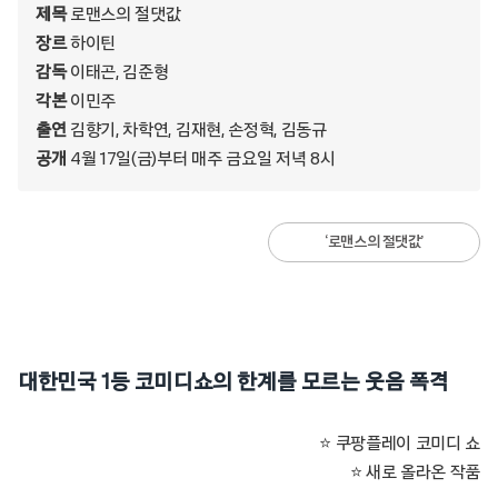
제목
로맨스의 절댓값
장르
하이틴
감독
이태곤, 김준형
각본
이민주
출연
김향기, 차학연, 김재현, 손정혁, 김동규
공개
4월 17일(금)부터 매주 금요일 저녁 8시
‘로맨스의 절댓값’
대한민국 1등 코미디쇼의 한계를 모르는 웃음 폭격
⭐ 쿠팡플레이 코미디 쇼
⭐ 새로 올라온 작품