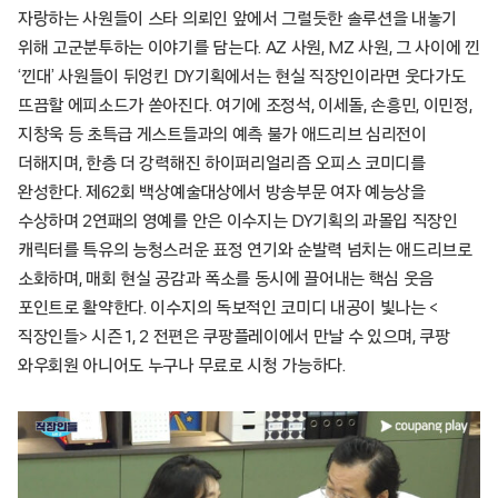
자랑하는 사원들이 스타 의뢰인 앞에서 그럴듯한 솔루션을 내놓기
위해 고군분투하는 이야기를 담는다. AZ 사원, MZ 사원, 그 사이에 낀
‘낀대’ 사원들이 뒤엉킨 DY기획에서는 현실 직장인이라면 웃다가도
뜨끔할 에피소드가 쏟아진다. 여기에 조정석, 이세돌, 손흥민, 이민정,
지창욱 등 초특급 게스트들과의 예측 불가 애드리브 심리전이
더해지며, 한층 더 강력해진 하이퍼리얼리즘 오피스 코미디를
완성한다. 제62회 백상예술대상에서 방송부문 여자 예능상을
수상하며 2연패의 영예를 안은 이수지는 DY기획의 과몰입 직장인
캐릭터를 특유의 능청스러운 표정 연기와 순발력 넘치는 애드리브로
소화하며, 매회 현실 공감과 폭소를 동시에 끌어내는 핵심 웃음
포인트로 활약한다. 이수지의 독보적인 코미디 내공이 빛나는 <
직장인들> 시즌 1, 2 전편은 쿠팡플레이에서 만날 수 있으며, 쿠팡
와우회원 아니어도 누구나 무료로 시청 가능하다.