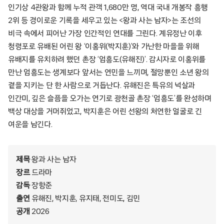
인기상 4관왕과 함께 누적 관객 1,680만 명, 역대 국내 개봉작 흥행
2위 등 경이로운 기록을 세우고 있는 <왕과 사는 남자>는 조선의
비극 속에서 피어난 가장 인간적인 연대를 그린다. 계유정난 이후
청령포로 유배된 어린 왕 ‘이홍위(박지훈)’와 가난한 마을을 위해
유배지를 유치하려 했던 촌장 ‘엄흥도(유해진)’. 감시자로 이홍위를
만난 엄흥도는 생계보다 앞서는 연민을 느끼며, 절망뿐인 소년 왕의
곁을 지키는 단 한 사람으로 거듭난다. 유해진은 특유의 넉살과
인간미, 깊은 슬픔을 오가는 연기로 광천골 촌장 ‘엄흥도’를 완성하며
백상 대상을 거머쥐었고, 박지훈은 어린 선왕의 처연한 얼굴로 긴
여운을 남긴다.
제목
왕과 사는 남자
장르
드라마
감독
장항준
출연
유해진, 박지훈, 유지태, 전미도, 김민
공개
2026