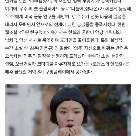
변화를 느낀 ‘의주(김향기)’의 처절한 ‘입덕 부정기’가 본격화됐다.
여기에 ‘우수’의 옛 올림피아드 동료 ‘나들이(정다온)’가 새롭게 등장해
‘우수’에게 미국 공동 연구를 제안하고, ‘우수’가 선뜻 마음의 결정을
내리지 못하면서 앞으로의 전개에 대한 궁금증을 증폭시켰다. 한편,
웹소설 <우린 친구였어> 속에서는 현실의 혼란이 악당 캐릭터와
납치극, 액션 서사로 폭주하며 도파민을 끌어올린다. 특히 결정적
순간 소설 속 ‘최윤(김동규)’의 얼굴이 ‘의주’ 자신으로 바뀌는 반전은
요동치는 ‘의주’의 감정을 선명하게 드러냈다. 현실과 소설, 혐관과
설렘, 오글거림과 코미디를 자유자재로 오가는 <로맨스의 절댓값>은
매주 금요일 저녁 8시 쿠팡플레이에서 공개된다.