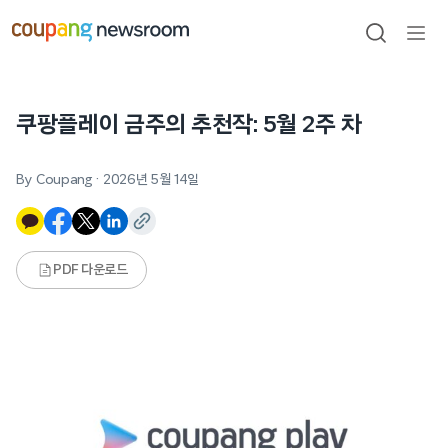
본문으로
건너뛰기
검색
메뉴
열기
쿠팡플레이 금주의 추천작: 5월 2주 차
By Coupang
·
2026년 5월 14일
PDF 다운로드