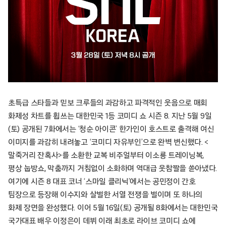
초특급 스타들과 믿보 크루들의 과감하고 파격적인 웃음으로 매회
화제성 차트를 휩쓰는 대한민국 1등 코미디 쇼 시즌 8. 지난 5월 9일
(토) 공개된 7화에서는 ‘청순 아이콘’ 한가인이 호스트로 출격해 여신
이미지를 과감히 내려놓고 ‘코미디 자유부인’으로 완벽 변신했다. <
말죽거리 잔혹사>를 소환한 교복 비주얼부터 이소룡 트레이닝복,
평상 눕방쇼, 막춤까지 거침없이 소화하며 역대급 웃참짤을 쏟아냈다.
여기에 시즌 8 대표 코너 ‘스마일 클리닉’에서는 공민정이 간호
팀장으로 등장해 이수지와 살벌한 서열 전쟁을 벌이며 또 하나의
화제 장면을 완성했다. 이어 5월 16일(토) 공개될 8화에서는 대한민국
국가대표 배우 이정은이 데뷔 이래 최초로 라이브 코미디 쇼에