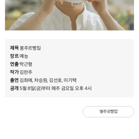
제목
봉주르빵집
장르
예능
연출
박근형
작가
김란주
출연
김희애, 차승원, 김선호, 이기택
공개
5월 8일(금)부터 매주 금요일 오후 4시
‘봉주르빵집’