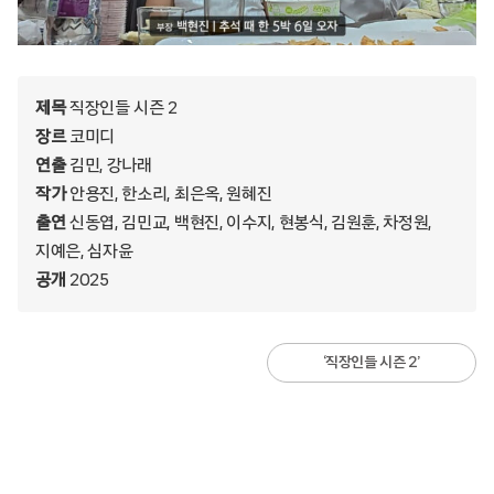
제목
직장인들 시즌 2
장르
코미디
연출
김민, 강나래
작가
안용진, 한소리, 최은옥, 원혜진
출연
신동엽, 김민교, 백현진, 이수지, 현봉식, 김원훈, 차정원,
지예은, 심자윤
공개
2025
‘직장인들 시즌 2’