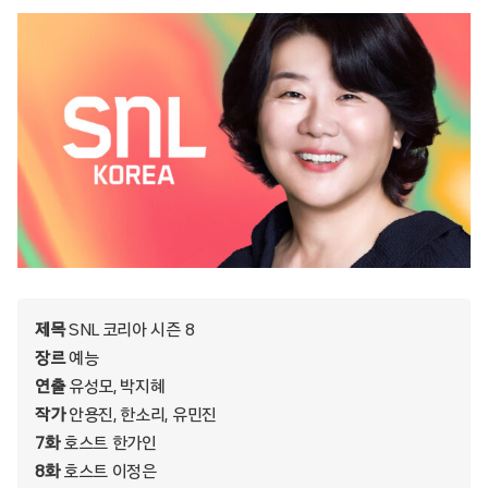
제목
SNL 코리아 시즌 8
장르
예능
연출
유성모, 박지혜
작가
안용진, 한소리, 유민진
7화
호스트 한가인
8화
호스트 이정은