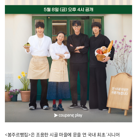
<봉주르빵집>은 조용한 시골 마을에 문을 연 국내 최초 ‘시니어