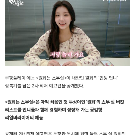
쿠팡플레이 예능 <원희는 스무살>이 내향인 원희의 ‘인생 언니’
정복기를 담은 2차 티저 예고편을 공개했다.
<원희는 스무살>은 아직 처음인 것 투성이인 ‘원희’의 스무 살 버킷
리스트를 언니들과 함께 경험하며 성장해 가는 공감형
리얼버라이어티 예능.
공개된 2차 티저 예고편은 등장과 동시에 한껏 들뜬 스무 살 원희의