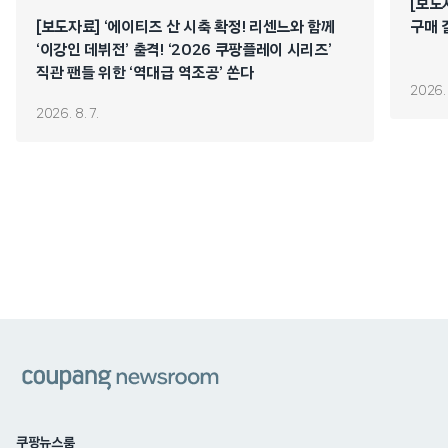
[보도
[보도자료] ‘에이티즈 산 시축 확정! 리센느와 함께
구매 
‘이강인 데뷔전’ 출격! ‘2026 쿠팡플레이 시리즈’
직관 팬들 위한 ‘역대급 역조공’ 쏜다
2026. 
2026. 8. 7.
쿠팡
쿠팡뉴스룸