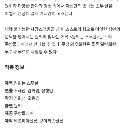
원희가 다양한 관계와 경험 속에서 자신만의 빛나는 스무 살을
어떻게 완성해 갈지 기대감이 고조된다.
대체 불가능한 사랑스러움을 넘어, 스스로의 힘으로 어엿한 성년의
문턱을 넘어서는 원희의 빛나는 기록 <원희는 스무살>은 오직
쿠팡플레이에서 만나볼 수 있다. 쿠팡 와우회원은 물론 일반회원
누구나 무료로 시청할 수 있다.
작품 정보
제목
원희는 스무살
연출
조혜진, 김화영, 정향민
작가
김화선, 오은경
출연
원희
제공
쿠팡플레이
제작
레토피아살롱, 보더리스필름