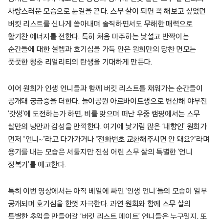
사랑스러운 모습으로 눈길을 끈다. 스무 살이 되면 꼭 해보고 싶었던
버킷 리스트를 신나게 쏟아내며 솔직하면서도 무해한 매력으로
활기찬 에너지를 전한다. 특히 처음 마주하는 낯설고 반짝이는
순간들에 대한 설렘과 호기심을 가득 안은 원희만의 당찬 면모는
풋풋한 청춘 리얼리티의 탄생을 기대하게 만든다.
이어 원희가 인생 언니들과 함께 버킷 리스트를 채워가는 순간들이
공개돼 궁금증을 더한다. 놀이공원 아르바이트생으로 변신해 야무진
‘갓생’에 도전하는가 하면, 비를 맞으며 떠난 우중 캠핑에서는 스무
살만의 낭만과 감성을 만끽한다. 여기에 낯가림 많은 ‘내향인’ 원희가
먼저 “언니~”라고 다가가거나 “전화번호 교환해주시면 안 돼요?”라며
용기를 내는 모습은 서툴지만 진심 어린 스무 살의 특별한 ‘언니
정복기’를 예고한다.
특히 이번 영상에서는 아직 베일에 싸인 ‘인생 언니’들의 모습이 일부
공개되며 호기심을 한껏 자극한다. 과연 원희와 함께 스무 살의
특별한 추억을 만들어갈 ‘버킷 리스트 메이트’ 언니들은 누구일지, 또