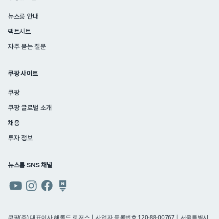
뉴스룸 안내
팩트시트
자주 묻는 질문
쿠팡 사이트
쿠팡
쿠팡 글로벌 소개
채용
투자 정보
뉴스룸 SNS 채널
쿠팡
쿠팡
쿠팡
쿠팡
뉴스룸
뉴스룸
뉴스룸
뉴스룸
유튜브
인스타그램
페이스북
네이버
쿠팡(주) 대표이사 해롤드 로저스 | 사업자 등록번호 120-88-00767 | 서울특별시