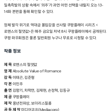
일촉즉발의 상황 속에서 ‘의주’가 과연 어떤 선택을 내릴지 오는 13-
14화 본편을 통해 확인할 수 있다.
정체 발각 위기로 역대급 몰입감을 선사할 쿠팡플레이 시리즈 <
로맨스의 절댓값>은 매주 금요일 저녁 8시 쿠팡플레이에서 공개된다.
쿠팡 와우회원은 물론 일반회원 누구나 무료로 시청할 수 있다.
작품 정보
제 목
로맨스의 절댓값
영 제
Absolute Value of Romance
감 독
이태곤, 김준형
각 본
이민주
출 연
김향기, 차학연, 김재현, 손정혁, 김동규
제 공
쿠팡플레이
제 작
풍년전파상, 보더리스필름
공 동 제 작
미디어코프(Mediacorp)