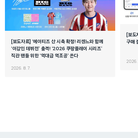
[보도
[보도자료] ‘에이티즈 산 시축 확정! 리센느와 함께
구매 
‘이강인 데뷔전’ 출격! ‘2026 쿠팡플레이 시리즈’
직관 팬들 위한 ‘역대급 역조공’ 쏜다
2026. 
2026. 8. 7.