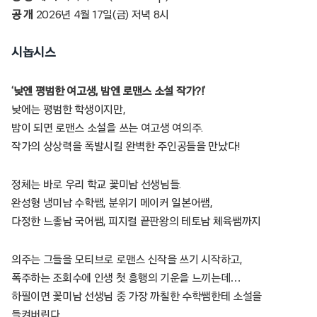
공 개
2026년 4월 17일(금) 저녁 8시
시놉시스
‘낮엔 평범한 여고생, 밤엔 로맨스 소설 작가?!’
낮에는 평범한 학생이지만,
밤이 되면 로맨스 소설을 쓰는 여고생 여의주.
작가의 상상력을 폭발시킬 완벽한 주인공들을 만났다!
정체는 바로 우리 학교 꽃미남 선생님들.
완성형 냉미남 수학쌤, 분위기 메이커 일본어쌤,
다정한 느좋남 국어쌤, 피지컬 끝판왕의 테토남 체육쌤까지
의주는 그들을 모티브로 로맨스 신작을 쓰기 시작하고,
폭주하는 조회수에 인생 첫 흥행의 기운을 느끼는데…
하필이면 꽃미남 선생님 중 가장 까칠한 수학쌤한테 소설을
들켜버린다.