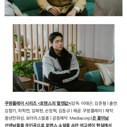
쿠팡플레이 시리즈 <로맨스의 절댓값>
(감독: 이태곤, 김준형 | 출연:
김향기, 차학연, 김재현, 손정혁, 김동규 | 제공: 쿠팡플레이 | 제작:
풍년전파상, 보더리스필름 | 공동제작: Mediacorp)
은 꽃미남
선생님들을 주인공으로 로맨스 소설을 쓰던 여고생이 현실에서