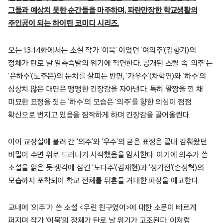
그들과 예상치 못한 순간들을 마주하며, 파란만장한 학교생활의
주인공이 되는 하이틴 코미디 시리즈.
오는 13-14화에서는 소설 작가 ‘이묵’ 이었던 ‘여의주’(김향기)의
정체가 탄로 날 일촉즉발의 위기에 직면한다. 공개된 스틸 속 ‘의주’는
‘은하수’(노주은)의 눈치를 살피는 반면, ‘가우수’(차학연)와 ‘하수’의
심상치 않은 대면은 팽팽한 긴장감을 자아낸다. 특히 팔짱을 낀 채
미묘한 표정을 짓는 ‘하수’의 모습은 ‘의주’를 향한 의심이 점점
확신으로 번지고 있음을 짐작하게 하며 긴장감을 끌어올린다.
이어 교장실에 불려 간 ‘의주’와 ‘우수’의 굳은 표정은 끝내 감춰왔던
비밀이 수면 위로 드러나기 시작했음을 암시한다. 여기에 의주가 쓴
소설을 읽은 듯 생각에 잠긴 ‘노다주’(김재현)과 ‘정기전’(손정혁)의
모습까지 포착되어 학교 전체를 뒤흔들 거대한 파장을 예고한다.
교내에 ‘의주’가 쓴 소설 <우린 친구였어>에 대한 소문이 빠르게
퍼지며 작가 ‘이묵’의 정체가 탄로 날 위기가 고조된다. 이처럼