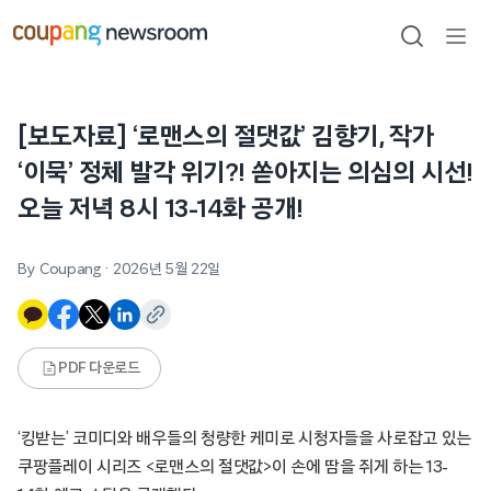
본문으로
건너뛰기
검색
메뉴
열기
[보도자료] ‘로맨스의 절댓값’ 김향기, 작가
‘이묵’ 정체 발각 위기?! 쏟아지는 의심의 시선!
오늘 저녁 8시 13-14화 공개!
By Coupang
·
2026년 5월 22일
PDF 다운로드
‘킹받는’ 코미디와 배우들의 청량한 케미로 시청자들을 사로잡고 있는
쿠팡플레이 시리즈 <로맨스의 절댓값>이 손에 땀을 쥐게 하는 13-