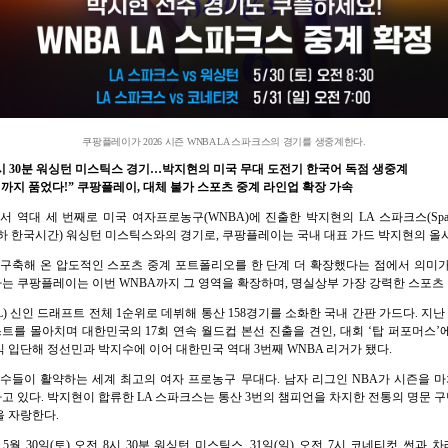
쿠팡플레이가 2026 시즌 WNBA LA 스파크스의 경기를 생중계한다.
전 8시 30분 워싱턴 미스틱스 경기…박지현의 미국 무대 도전기 한국어 독점 생중계
까지 품었다!” 쿠팡플레이, 대체 불가 스포츠 중계 라인업 확장 가속
국 선수로서 역대 세 번째로 미국 여자프로농구(WNBA)에 진출한 박지현의 LA 스파크스(Sp
0분(이하 한국시간) 워싱턴 미스틱스와의 경기로, 쿠팡플레이는 국내 대표 가드 박지현의 
축해 온 압도적인 스포츠 중계 포트폴리오를 한 단계 더 확장했다는 점에서 의미가 깊다. 
 쿠팡플레이는 이번 WNBA까지 그 영역을 확장하며, 명실상부 가장 강력한 스포츠
) 신인 드래프트 전체 1순위로 데뷔해 통산 158경기를 소화한 국내 간판 가드다. 지난 
트를 몰아치며 대한민국의 17회 연속 월드컵 본선 진출을 견인, 대회 ‘탑 퍼포머스’에
식 입단해 정선민과 박지수에 이어 대한민국 역대 3번째 WNBA 리거가 됐다.
 선수들이 활약하는 세계 최고의 여자 프로농구 무대다. 남자 리그인 NBA가 시즌을 
 있다. 박지현이 합류한 LA 스파크스는 통산 3번의 챔피언을 차지한 전통의 명문 구단
을 자랑한다.
5월 30일(토) 오전 8시 30분 워싱턴 미스틱스, 31일(일) 오전 7시 코네티컷 썬과