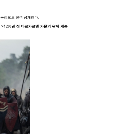
내 독점으로 전격 공개한다.
 약 200년 전 타르가르옌 가문의 왕위 계승