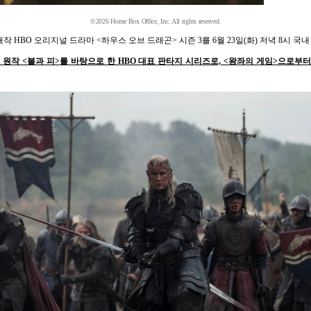
©2026 Home Box Office, Inc. All rights reserved.
HBO 오리지널 드라마 <하우스 오브 드래곤> 시즌 3를 6월 23일(화) 저녁 8시 국
의 원작 <불과 피>를 바탕으로 한 HBO 대표 판타지 시리즈로, <왕좌의 게임>으로부터