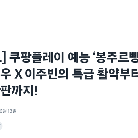
] 쿠팡플레이 예능 ‘봉주르빵
우 X 이주빈의 특급 활약부
판까지!
6월 13일