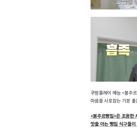
쿠팡플레이 예능 <봉주르
마음을 사로잡는 기분 좋
<봉주르빵집>은 조용한 시
맛을 아는 빵집 식구들이