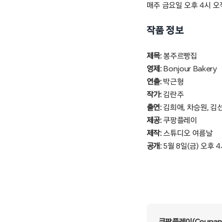
매주 금요일 오후 4시 오
작품 정보
제목:
봉주르빵집
영제:
Bonjour Bakery
연출:
박근형
작가:
김란주
출연:
김희애, 차승원, 김
제공:
쿠팡플레이
제작:
스튜디오 여름날
공개:
5월 8일(금) 오후 