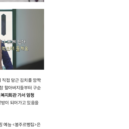
 직접 담근 김치를 깜짝
동창 할아버지들부터 구순
인복지회관 가서 엄청
랑방이 되어가고 있음을
링 예능 <봉주르빵집>은