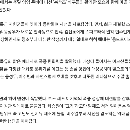
6화에서는 주말 영업 준비에 나선 ‘봉빵즈’ 식구들의 활기찬 모습과 함께 마
전했다.
 특급 지원군들이 잇따라 등판하며 시선을 사로잡았다. 먼저, 최근 재결합 
우 옹성우가 새로운 알바생으로 합류, 김선호에게 스파르타식 밀착 인수인
 긴장하면서도 청소부터 메뉴판 작성까지 매뉴얼대로 척척 해내는 ‘옹드로이드
 특유의 밝은 에너지로 폭풍 친화력을 발휘했다. 매장에 들어서는 어르신들
 맞춘 다정한 대화로 분위기를 이끄는 등 손님 영업에 대성공하며 앞으로의
희애는 옹성우, 이주빈과 자연스럽게 호흡을 맞추며 따뜻한 리더십으로 주말 
승원의 하이 텐션이 폭발했다. 보조 셰프 이기택의 폭풍 성장에 대견함을 감
을 칭찬 릴레이로 물들였다. 차승원이 “그거”라고만 말해도 척척 알아듣는 
 팀워크 속 고난도 신메뉴 제조에 돌입, 비주얼부터 시선을 압도하는 역대
완판 행진을 이어갔다.