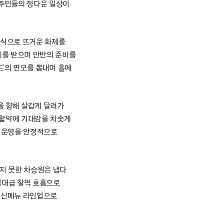
을 주민들의 정다운 일상이
소식으로 뜨거운 화제를
계를 받으며 만반의 준비를
’의 면모를 뽐내며 홀에
을 향해 살갑게 달려가
 활약에 기대감을 치솟게
홀 운영을 안정적으로
추지 못한 차승원은 냅다
역대급 찰떡 호흡으로
급 신메뉴 라인업으로