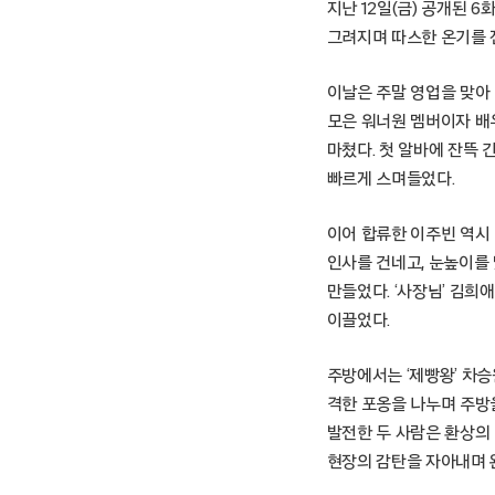
지난 12일(금) 공개된 
그려지며 따스한 온기를 
이날은 주말 영업을 맞아
모은 워너원 멤버이자 배
마쳤다. 첫 알바에 잔뜩
빠르게 스며들었다.
이어 합류한 이주빈 역시
인사를 건네고, 눈높이를
만들었다. ‘사장님’ 김
이끌었다.
주방에서는 ‘제빵왕’ 차
격한 포옹을 나누며 주방
발전한 두 사람은 환상의
현장의 감탄을 자아내며 