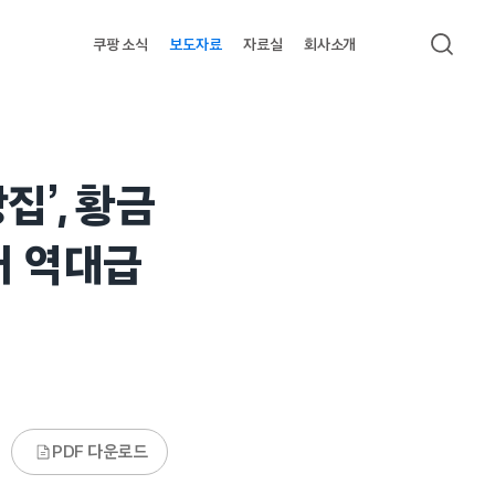
쿠팡 소식
보도자료
자료실
회사소개
검색
집’, 황금
터 역대급
PDF 다운로드