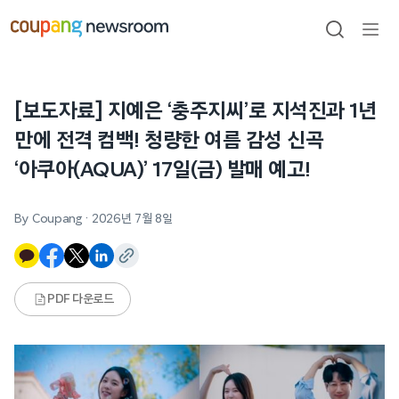
본문으로
건너뛰기
검색
메뉴
열기
[보도자료] 지예은 ‘충주지씨’로 지석진과 1년
만에 전격 컴백! 청량한 여름 감성 신곡
‘아쿠아(AQUA)’ 17일(금) 발매 예고!
By Coupang
·
2026년 7월 8일
PDF 다운로드