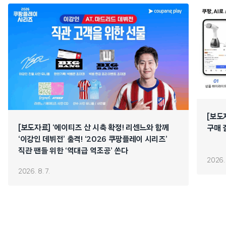
[보도
[보도자료] ‘에이티즈 산 시축 확정! 리센느와 함께
구매 
‘이강인 데뷔전’ 출격! ‘2026 쿠팡플레이 시리즈’
직관 팬들 위한 ‘역대급 역조공’ 쏜다
2026. 
2026. 8. 7.