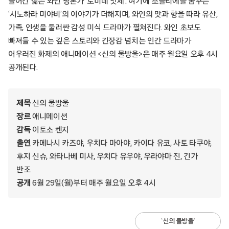
들어간 젊은 와인 평론가 ‘토미네 잇세’. 여기에 소믈리에를 꿈꾸는
‘시노하라 미야비’의 이야기가 더해지며, 와인의 맛과 향을 따라 유산,
가족, 인생을 둘러싼 감성 미식 드라마가 펼쳐진다. 와인 초보도
빠져들 수 있는 깊은 스토리와 긴장감 넘치는 인간 드라마가
어우러진 화제의 애니메이션 <신의 물방울>은 매주 월요일 오후 4시
공개된다.
제목
신의 물방울
장르
애니메이션
감독
이토소 켄지
출연
카메나시 카즈야, 우치다 마아야, 카이다 유코, 사토 타쿠야,
후지 신슈, 와타나베 미사, 우치다 유우야, 우라야마 진, 긴가
반조
공개
6월 29일(월)부터 매주 월요일 오후 4시
‘신의 물방울’