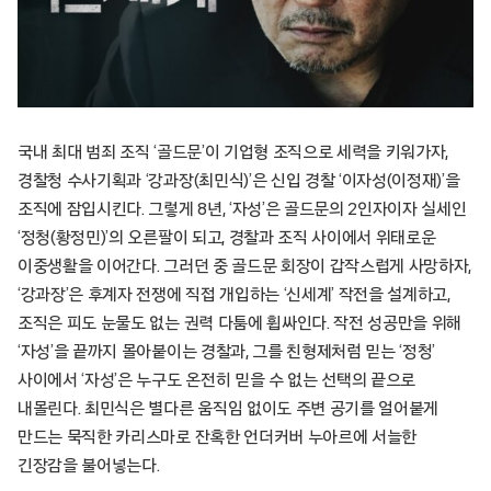
국내 최대 범죄 조직 ‘골드문’이 기업형 조직으로 세력을 키워가자,
경찰청 수사기획과 ‘강과장(최민식)’은 신입 경찰 ‘이자성(이정재)’을
조직에 잠입시킨다. 그렇게 8년, ‘자성’은 골드문의 2인자이자 실세인
‘정청(황정민)’의 오른팔이 되고, 경찰과 조직 사이에서 위태로운
이중생활을 이어간다. 그러던 중 골드문 회장이 갑작스럽게 사망하자,
‘강과장’은 후계자 전쟁에 직접 개입하는 ‘신세계’ 작전을 설계하고,
조직은 피도 눈물도 없는 권력 다툼에 휩싸인다. 작전 성공만을 위해
‘자성’을 끝까지 몰아붙이는 경찰과, 그를 친형제처럼 믿는 ‘정청’
사이에서 ‘자성’은 누구도 온전히 믿을 수 없는 선택의 끝으로
내몰린다. 최민식은 별다른 움직임 없이도 주변 공기를 얼어붙게
만드는 묵직한 카리스마로 잔혹한 언더커버 누아르에 서늘한
긴장감을 불어넣는다.