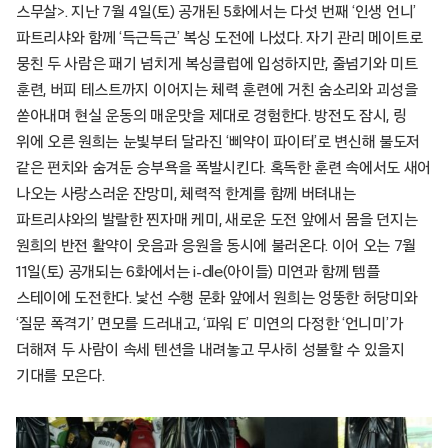
스무살>. 지난 7월 4일(토) 공개된 5화에서는 다섯 번째 ‘인생 언니’
파트리샤와 함께 ‘득근득근’ 복싱 도전에 나섰다. 자기 관리 메이트로
뭉친 두 사람은 패기 넘치게 복싱클럽에 입성하지만, 줄넘기와 미트
훈련, 버피 테스트까지 이어지는 체력 훈련에 거친 숨소리와 괴성을
쏟아내며 현실 운동의 매운맛을 제대로 경험한다. 방전도 잠시, 링
위에 오른 원희는 눈빛부터 달라진 ‘삐약이 파이터’로 변신해 불도저
같은 펀치와 숨겨둔 승부욕을 폭발시킨다. 혹독한 훈련 속에서도 새어
나오는 사랑스러운 잔망미, 체력적 한계를 함께 버텨내는
파트리샤와의 발랄한 찐자매 케미, 새로운 도전 앞에서 몸을 던지는
원희의 반전 활약이 웃음과 응원을 동시에 불러온다. 이어 오는 7월
11일(토) 공개되는 6화에서는 i-dle(아이들) 미연과 함께 템플
스테이에 도전한다. 낯선 수행 문화 앞에서 원희는 엉뚱한 허당미와
‘질문 폭격기’ 면모를 드러내고, ‘파워 E’ 미연의 다정한 ‘언니미’가
더해져 두 사람이 속세 텐션을 내려놓고 무사히 성불할 수 있을지
기대를 모은다.