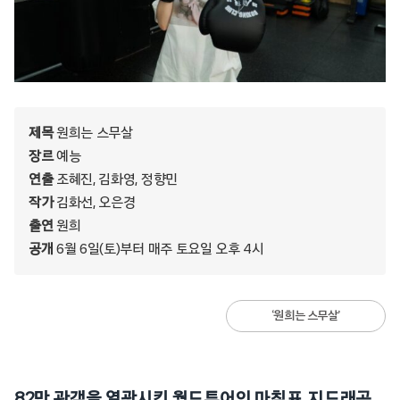
제목
원희는 스무살
장르
예능
연출
조혜진, 김화영, 정향민
작가
김화선, 오은경
출연
원희
공개
6월 6일(토)부터 매주 토요일 오후 4시
‘원희는 스무살’
82만 관객을 열광시킨 월드투어의 마침표, 지드래곤