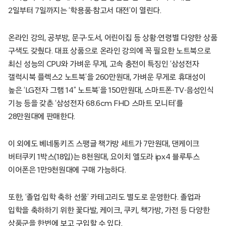
2일부터 7일까지는 ‘학용품∙참고서 대전’이 열린다.
온라인 강의, 공부방, 문구∙도서, 어린이집 등 상황∙연령별 다양한 상품
구색도 갖췄다. 대표 상품으로 온라인 강의에 꼭 필요한 노트북으로
최신 성능의 CPU와 가벼운 무게, 고속 충전이 특징인 ‘삼성전자
갤럭시북 플렉스2 노트북’을 260만원대, 가벼운 무게로 휴대성이
높은 ‘LG전자 그램 14” 노트북’을 150만원대, 스마트폰∙TV∙음성인식
기능 등을 갖춘 ‘삼성전자 68.6cm FHD 스마트 모니터’를
28만원대에 판매한다.
이 외에도 베네통키즈 스팽글 책가방 세트가 7만원대, 댄케이크
버터쿠키 1박스(18입)는 8천원대, 요이치 엘도라 ipx4 블루투스
이어폰은 1만9천원대에 구매 가능하다.
또한, ‘졸업∙입학 축하 선물’ 카테고리도 별도로 운영한다. 졸업과
입학을 축하하기 위한 꽃다발, 케이크, 쿠키, 책가방, 가전 등 다양한
상품군을 한번에 보고 구입할 수 있다.