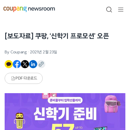
본문으로
건너뛰기
검색
메뉴
열기
[보도자료] 쿠팡, ‘신학기 프로모션’ 오픈
By Coupang
·
2021년 2월 23일
PDF 다운로드