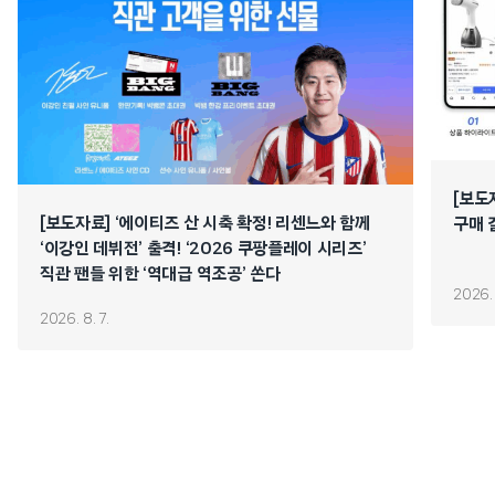
[보도
[보도자료] ‘에이티즈 산 시축 확정! 리센느와 함께
구매 
‘이강인 데뷔전’ 출격! ‘2026 쿠팡플레이 시리즈’
직관 팬들 위한 ‘역대급 역조공’ 쏜다
2026. 
2026. 8. 7.