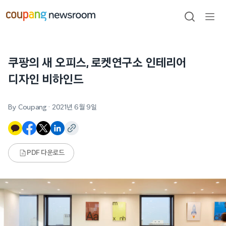
본문으로
건너뛰기
검색
메뉴
열기
쿠팡의 새 오피스, 로켓연구소 인테리어
디자인 비하인드
By Coupang
·
2021년 6월 9일
PDF 다운로드