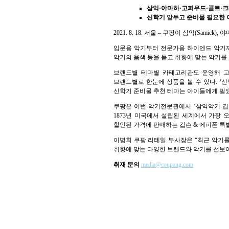
삼익·야마하·고퍼우드·콜트·크
신학기 앞두고 준비물 필요한 
2021. 8. 18. 서울 – 쿠팡이 삼익(Samick
입문용 악기부터 전문가용 하이엔드 악기까지 
악기의 음색 등을 듣고 취향에 맞는 악기를 
브랜드별 테마별 카테고리관도 운영해 고객은
브랜드별로 한눈에 상품을 볼 수 있다. ‘신
신학기 준비물 추천 테마는 아이들에게 필요
쿠팡은 이번 악기전문관에서 ‘삼익악기 깁슨 &
1873년 미국에서 설립된 세계에서 가장 
할인된 가격에 판매하는 깁슨 & 에피폰 특
이병희 쿠팡 리테일 부사장은 “최근 악기를
취향에 맞는 다양한 브랜드와 악기를 선보이
취재 문의
media@coupang.com