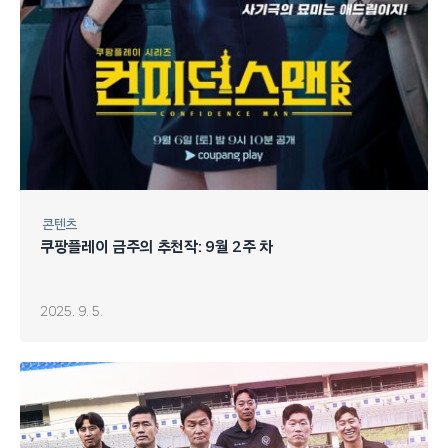
콘텐츠
쿠팡플레이 금주의 추천작: 9월 2주 차
2025. 9. 5.