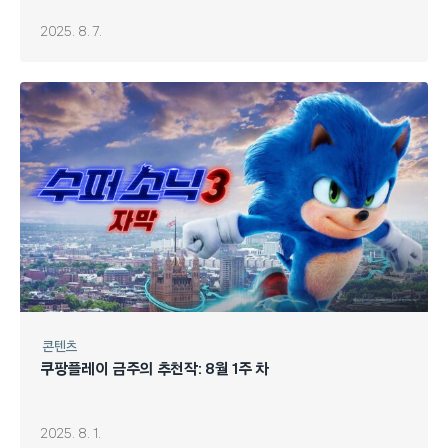
2025. 8. 7.
콘텐츠
쿠팡플레이 금주의 추천작: 8월 1주 차
2025. 8. 1.