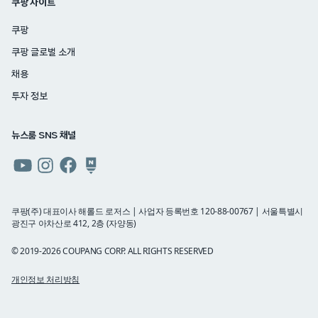
쿠팡 사이트
쿠팡
쿠팡 글로벌 소개
채용
투자 정보
뉴스룸 SNS 채널
쿠팡
쿠팡
쿠팡
쿠팡
뉴스룸
뉴스룸
뉴스룸
뉴스룸
유튜브
인스타그램
페이스북
네이버
쿠팡(주) 대표이사 해롤드 로저스 | 사업자 등록번호 120-88-00767 | 서울특별시
광진구 아차산로 412, 2층 (자양동)
블로그
© 2019-2026 COUPANG CORP. ALL RIGHTS RESERVED
개인정보 처리방침