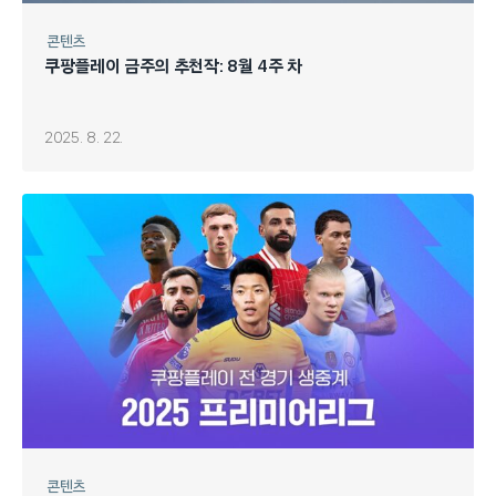
콘텐츠
쿠팡플레이 금주의 추천작: 8월 4주 차
2025. 8. 22.
콘텐츠