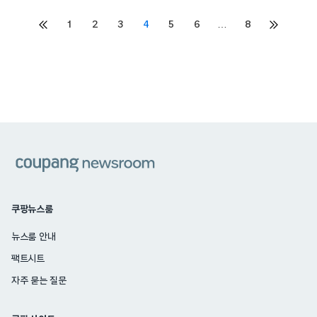
Posts
1
2
3
4
5
6
…
8
이전
다음
페이지
페이지
pagination
쿠팡
쿠팡뉴스룸
뉴스룸 안내
팩트시트
자주 묻는 질문