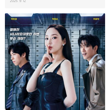
2025. 9. 12.