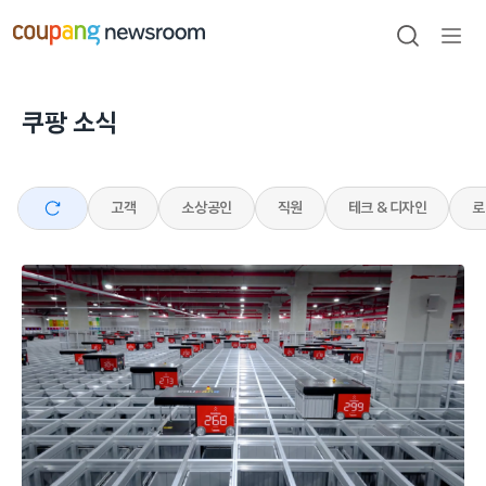
본문으로
건너뛰기
검색
메뉴
열기
쿠팡 소식
전체
고객
소상공인
직원
테크 & 디자인
로