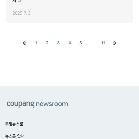
사연
2025. 7. 3.
Posts
1
2
3
4
5
…
11
이전
다음
페이지
페이지
pagination
쿠팡
쿠팡뉴스룸
뉴스룸 안내