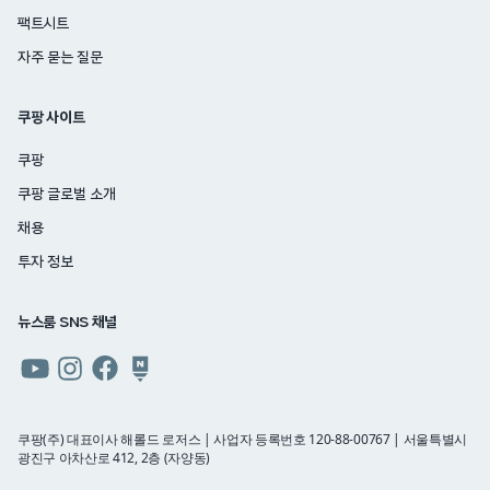
팩트시트
자주 묻는 질문
쿠팡 사이트
쿠팡
쿠팡 글로벌 소개
채용
투자 정보
뉴스룸 SNS 채널
쿠팡
쿠팡
쿠팡
쿠팡
뉴스룸
뉴스룸
뉴스룸
뉴스룸
유튜브
인스타그램
페이스북
네이버
쿠팡(주) 대표이사 해롤드 로저스 | 사업자 등록번호 120-88-00767 | 서울특별시
광진구 아차산로 412, 2층 (자양동)
블로그