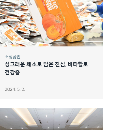
소상공인
싱그러운 채소로 담은 진심, 비타할로
건강즙
2024. 5. 2.