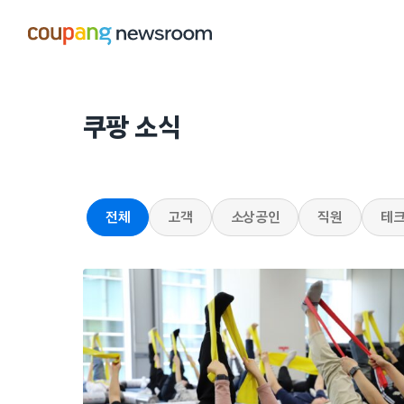
본문으로
건너뛰기
쿠팡 소식
전체
고객
소상공인
직원
테크