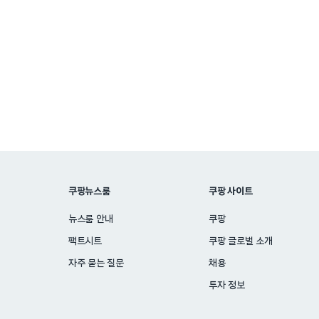
Posts
pagination
쿠팡뉴스룸
쿠팡 사이트
뉴스룸 안내
쿠팡
팩트시트
쿠팡 글로벌 소개
자주 묻는 질문
채용
투자 정보