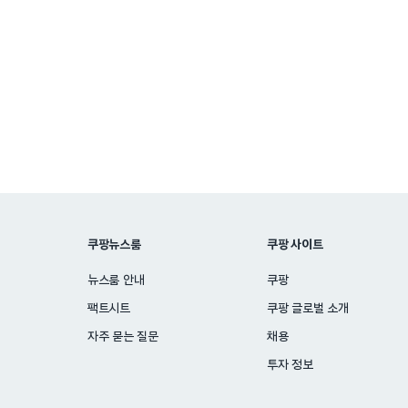
Posts
pagination
쿠팡뉴스룸
쿠팡 사이트
뉴스룸 안내
쿠팡
팩트시트
쿠팡 글로벌 소개
자주 묻는 질문
채용
투자 정보