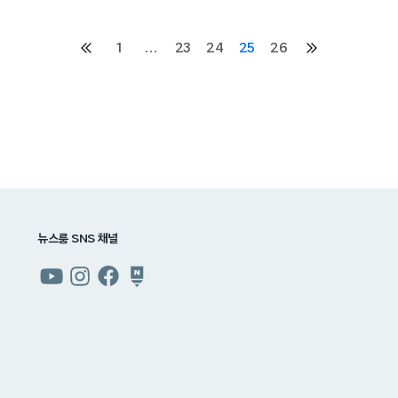
1
…
23
24
25
26
이전
다음
페이지
페이지
뉴스룸 SNS 채널
쿠팡
쿠팡
쿠팡
쿠팡
뉴스룸
뉴스룸
뉴스룸
뉴스룸
유튜브
인스타그램
페이스북
네이버
블로그