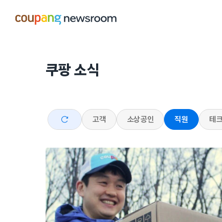
본문으로
건너뛰기
쿠팡 소식
전체
고객
소상공인
직원
테크