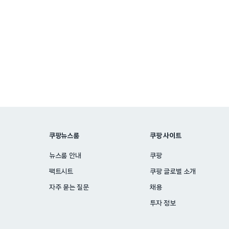
Posts
pagination
쿠팡뉴스룸
쿠팡 사이트
뉴스룸 안내
쿠팡
팩트시트
쿠팡 글로벌 소개
자주 묻는 질문
채용
투자 정보