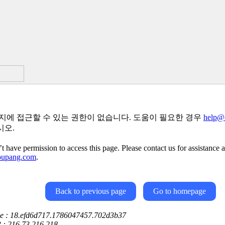
지에 접근할 수 있는 권한이 없습니다. 도움이 필요한 경우
help@
시오.
t have permission to access this page. Please contact us for assistance a
oupang.com
.
Back to previous page
Go to homepage
ce : 18.efd6d717.1786047457.702d3b37
P : 216.73.216.218