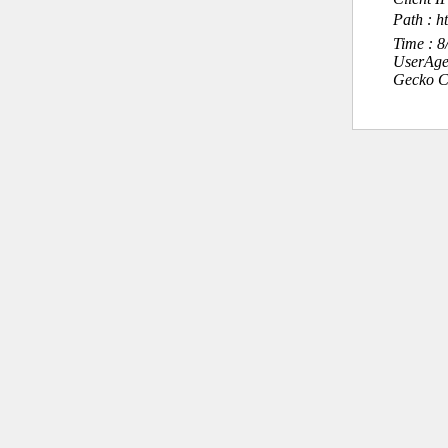
Path : h
Time : 
UserAge
Gecko C