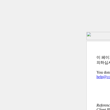
이 페이
의하십
You don’
help@c
Referen
Client I