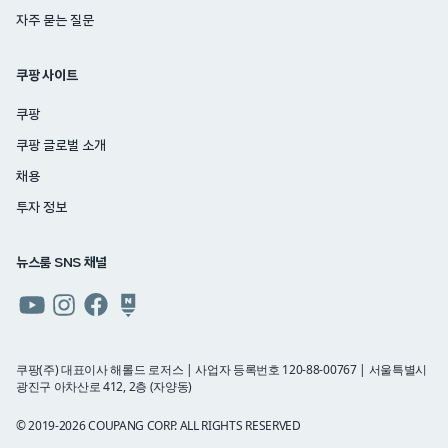
자주 묻는 질문
쿠팡 사이트
쿠팡
쿠팡 글로벌 소개
채용
투자 정보
뉴스룸 SNS 채널
쿠팡
쿠팡
쿠팡
쿠팡
뉴스룸
뉴스룸
뉴스룸
뉴스룸
유튜브
인스타그램
페이스북
네이버
쿠팡(주) 대표이사 해롤드 로저스 | 사업자 등록번호 120-88-00767 | 서울특별시
광진구 아차산로 412, 2층 (자양동)
블로그
© 2019-2026 COUPANG CORP. ALL RIGHTS RESERVED