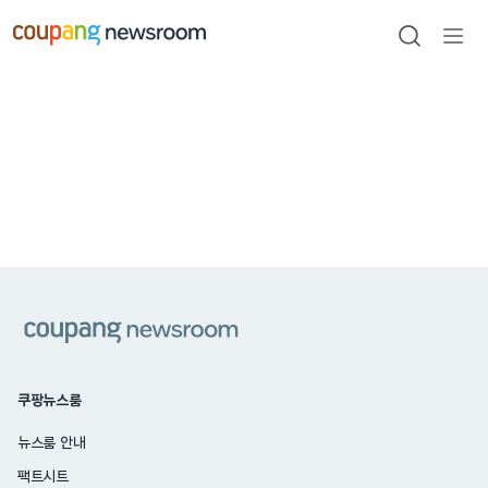
본문으로
건너뛰기
검색
메뉴
열기
쿠팡
쿠팡뉴스룸
뉴스룸 안내
팩트시트